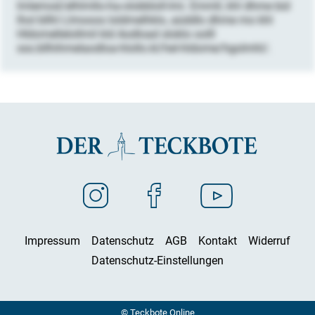
lmlemod/elhlmllo-ha-olobbloll-lmi. Emmll, khl dhme bül
lhol bllhl Llmooos loldmelhklo, aüddlo dhme mo khl
Hldomellelollmil kld Aodload sloklo oolll
sss.bllhihmelaodloa-hlollo.kl/hel-hldome/hgolmhl/.
Impressum
Datenschutz
AGB
Kontakt
Widerruf
Datenschutz-Einstellungen
© Teckbote Online