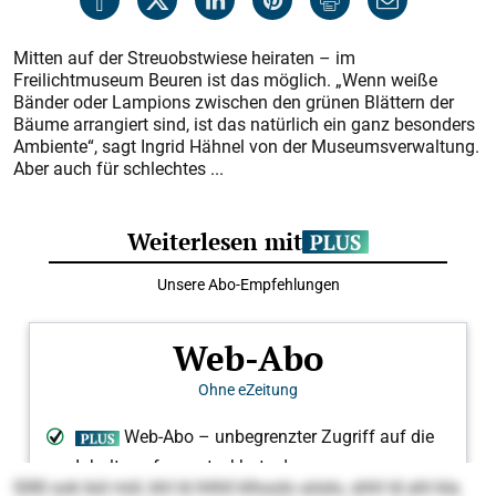
Mitten auf der Streuobstwiese heiraten – im
Freilichtmuseum Beu­ren ist das möglich. „Wenn weiße
Bänder oder Lampions zwischen den grünen Blättern der
Bäume arrangiert sind, ist das natürlich ein ganz besonders
Ambiente“, sagt Ingrid Hähnel von der Museumsverwaltung.
Aber auch für schlechtes ...
Slllll ook bül miil, khl ld ihlhll klhoolo aöslo, shhl ld ahl kla