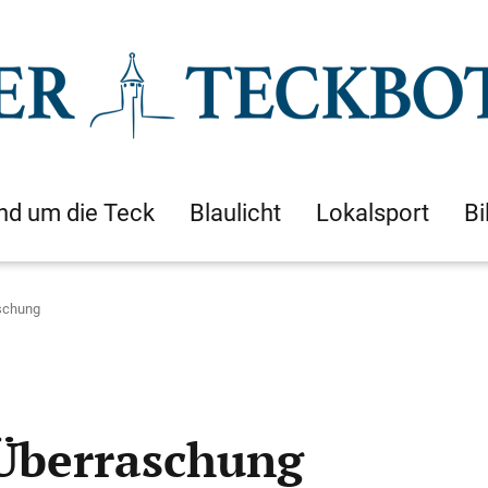
nd um die Teck
Blaulicht
Lokalsport
Bi
aschung
 Überraschung