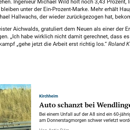
hen. Ingenieur Michael Wild holt noch 3,43 Prozent, 
leiben unter der Ein-Prozent-Marke. Mehr erhält Haup
Michael Hallwachs, der wieder zurückgezogen hat, bek
ster Aichwalds, gratuliert dem Neuen als einer der Ers
en. „Ich habe wirklich nicht damit gerechnet, dass e
f „gehe jetzt die Arbeit erst richtig los.“
Roland K
Kirchheim
Auto schanzt bei Wendlinge
Bei einem Unfall auf der A 8 sind ein 60-jähr
am Donnerstagmorgen schwer verletzt word