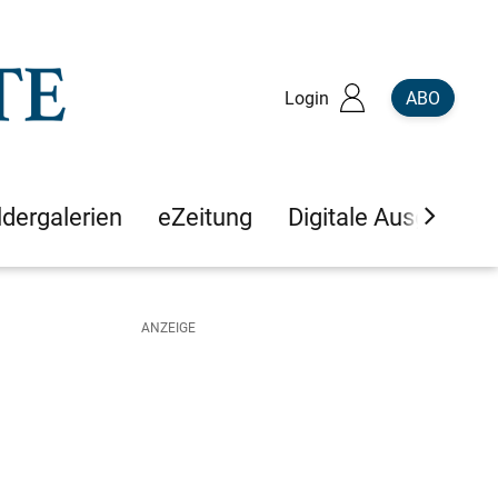
Login
ABO
ldergalerien
eZeitung
Digitale Ausgaben