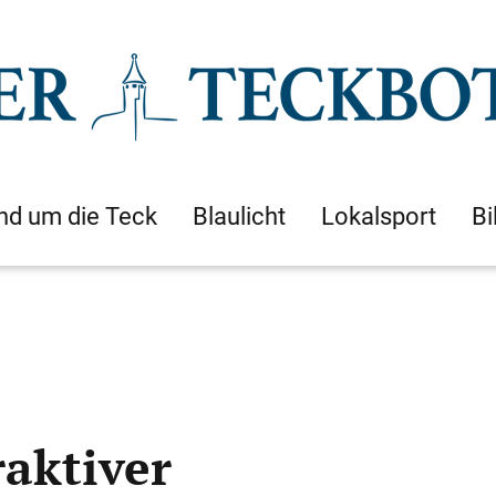
nd um die Teck
Blaulicht
Lokalsport
Bi
raktiver