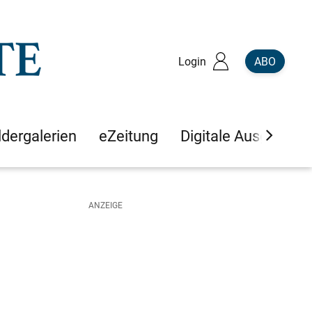
Login
ABO
ldergalerien
eZeitung
Digitale Ausgaben