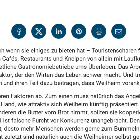
h wenn sie einiges zu bieten hat – Touristenscharen fi
h Cafés, Restaurants und Kneipen von allein mit Lauf
etliche Gastronomiebetriebe ums Überleben. Das Arbe
 Faktor, der den Wirten das Leben schwer macht. Und t
und ihren Teil dazu beitragen, dass Weilheim vora
reren Faktoren ab. Zum einen muss natürlich das An
and, wie attraktiv sich Weilheim künftig präsentiert.
nderen die Butter vom Brot nimmt, sollten sie kooper
 ist falsche Furcht vor Konkurrenz unangebracht. Den
ist, desto mehr Menschen werden gerne zum Bumme
ht zuletzt sind natürlich auch die Weilheimer selbst 