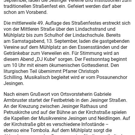
September, laden die Jesinger Vereine und Institutionen zum
traditionellen Straßenfest ein. Gefeiert werden darf aber
schon am Vorabend.
Die mittlerweile 49. Auflage des Straßenfestes erstreckt sich
von der Mittleren Straße über den Lindachstrand und
Mühlplatz bis zum Schulhof der Lindachschule. Bereits
am Samstagabend, 13. September, laden die gastgebenden
Vereine auf dem Mühlplatz an den Essensständen und der
Getränkebar zum Verweilen ein. Für Stimmung wird an
diesem Abend „DJ Kube“ sorgen. Der Festsonntag beginnt
um 10 Uhr mit einem ökumenischen Gottesdienst. Den
liturgischen Teil übernimmt Pfarrer Christoph
Schilling. Musikalisch begleitet wird er vom Posaunenchor
Jesingen.
Nach einem Grußwort von Ortsvorsteherin Gabriele
Armbruster startet der Festbetrieb in den Jesinger Straßen.
An der Kreuzung zwischen Jesinger Rathaus und
Petruskirche und auf der Bühne an der Kirchstraße spielen
die Kapellen der Musikvereine Jesingen und Neidlingen. Auf
der Kirchstraße gibt es verschiedene Infostände –
ebenso eine Tombola. Auf dem Mühlplatz sorgt die