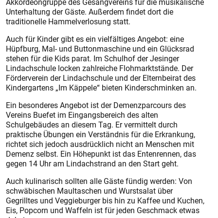
Akkordeongruppe des Gesangvereins für die musikalische
Unterhaltung der Gäste. Außerdem findet dort die
traditionelle Hammelverlosung statt.
Auch für Kinder gibt es ein vielfältiges Angebot: eine
Hüpfburg, Mal- und Buttonmaschine und ein Glücksrad
stehen für die Kids parat. Im Schulhof der Jesinger
Lindachschule locken zahlreiche Flohmarktstände. Der
Förderverein der Lindachschule und der Elternbeirat des
Kindergartens „Im Käppele“ bieten Kinderschminken an.
Ein besonderes Angebot ist der Demenzparcours des
Vereins Buefet im Eingangsbereich des alten
Schulgebäudes an diesem Tag. Er vermittelt durch
praktische Übungen ein Verständnis für die Erkrankung,
richtet sich jedoch ausdrücklich nicht an Menschen mit
Demenz selbst. Ein Höhepunkt ist das Entenrennen, das
gegen 14 Uhr am Lindachstrand an den Start geht.
Auch kulinarisch sollten alle Gäste fündig werden: Von
schwäbischen Maultaschen und Wurstsalat über
Gegrilltes und Veggieburger bis hin zu Kaffee und Kuchen,
Eis, Popcorn und Waffeln ist für jeden Geschmack etwas