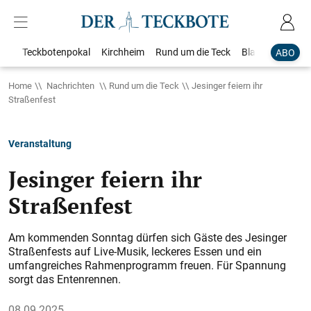
Teckbotenpokal
Kirchheim
Rund um die Teck
Blaulicht
Loka
ABO
Home
Nachrichten
Rund um die Teck
Jesinger feiern ihr
Straßenfest
Veranstaltung
Jesinger feiern ihr
Straßenfest
Am kommenden Sonntag dürfen sich Gäste des Jesinger
Straßenfests auf Live-Musik, leckeres Essen und ein
umfangreiches Rahmenprogramm freuen. Für Spannung
sorgt das Entenrennen.
08.09.2025