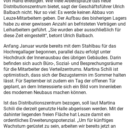
von Hand erledigen. Wie viele Arbeitsplätze das neue
Distributionszentrum bietet, sagt der Geschäftsführer Ulrich
Balbach nicht. Nur so viel: Es werde keinen Abbau von
Leuze-Mitarbeitern geben. Der Aufbau des bisherigen Lagers
habe zu einer gewissen Anzahl an befristeten Verträgen und
Leiharbeitern geführt. „Sie wurden aber ausschließlich für
diese Zeit eingestellt“, betont Ulrich Balbach.
Anfang Januar wurde bereits mit dem Stahlbau für das
Hochregallager begonnen, parallel dazu erfolgt unter
Hochdruck der Innenausbau des übrigen Gebäudes. Darin
befinden sich auch Büro-, Sozial- und Besprechungsräume
für die Mitarbeiter des Verteilzentrums. Martina Schili ist
optimistisch, dass sich der Bezugstermin im Sommer halten
lässt. Für September ist zudem ein Tag der offenen Tür
geplant, an dem Interessierte sich ein Bild vom Innenleben
des modernen Neubaus machen können.
Ist das Distributionszentrum bezogen, soll laut Martina
Schili die derzeit genutzte Halle abgerissen werden. Mit der
dahinter liegenden freien Fläche hat Leuze damit ein
ordentliches Erweiterungspotenzial. „Um für künftiges
Wachstum gerüstet zu sein, arbeiten wir bereits jetzt an