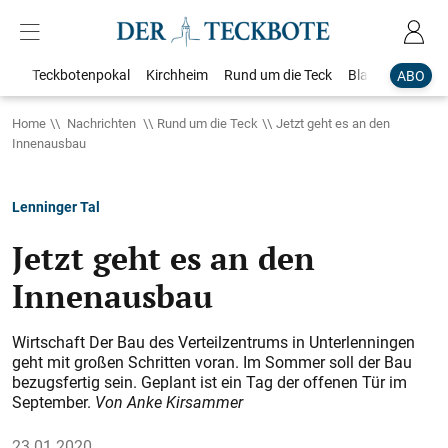
Teckbotenpokal
Kirchheim
Rund um die Teck
Blaulicht
Loka
ABO
Home
Nachrichten
Rund um die Teck
Jetzt geht es an den
Innenausbau
Lenninger Tal
Jetzt geht es an den
Innenausbau
Wirtschaft Der Bau des Verteilzentrums in Unterlenningen
geht mit großen Schritten voran. Im Sommer soll der Bau
bezugsfertig sein. Geplant ist ein Tag der offenen Tür im
September.
Von Anke Kirsammer
23.01.2020