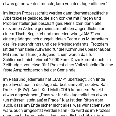
etwas getan werden müsste, kam von den Jugendlichen.“
Im letzten Prozessschritt werden dann themenspezifische
Arbeitskreise gebildet, die sich konkret mit Fragen und
Problemstellungen beschäftigen. Hier sitzen dann alle
relevanten Akteure gemeinsam mit den Jugendlichen an
einem Tisch. Begleitet und moderiert wird „JAMP“ von
einem pädagogisch ausgebildeten Team aus Mitarbeitern
des Kreisjugendrings und des Kreisjugendamts. Trotzdem
ist der finanzielle Aufwand für die Kommune überschaubar:
Mit rund fünf Euro je Jugendlichem wären das für
Schlierbach nicht einmal 2 000 Euro. Dazu kommt noch ein
Zeitbudget von etwa fünf Prozent einer Vollzeitstelle für eine
feste Ansprechperson bei der Gemeinde.
Im Ratsrund jedenfalls hat „JAMP“ überzeugt. „Ich finde
jede Investition in die Jugendarbeit sinnvoll“, so etwa Ralf
Dreizler (FUW). Auch Kurt Moll (CDU) kann dem Projekt
etwas abgewinnen: „Dass wir für die Jugendlichen etwas
tun müssen, steht außer Frage.“ Klar ist den Räten aber
auch, dass am Ende sicher nicht alles, was wünschenswert
wäre, auch umgesetzt werden kann - da wird es im Prozess
dann auch darum gehen, den Jugendlichen frühzeitig zu