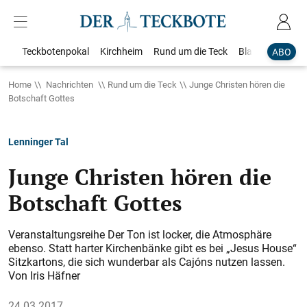
Teckbotenpokal
Kirchheim
Rund um die Teck
Blaulicht
Loka
ABO
Home
Nachrichten
Rund um die Teck
Junge Christen hören die
Botschaft Gottes
Lenninger Tal
Junge Christen hören die
Botschaft Gottes
Veranstaltungsreihe Der Ton ist locker, die Atmosphäre
ebenso. Statt harter Kirchenbänke gibt es bei „Jesus House“
Sitzkartons, die sich wunderbar als Cajóns nutzen lassen.
Von Iris Häfner
24.03.2017