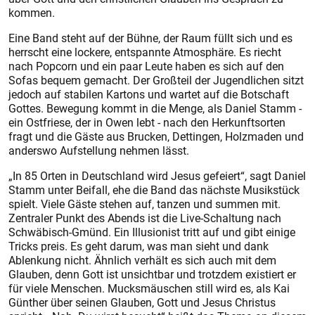
kommen.
Eine Band steht auf der Bühne, der Raum füllt sich und es
herrscht eine lockere, entspannte Atmosphäre. Es riecht
nach Popcorn und ein paar Leute haben es sich auf den
Sofas bequem gemacht. Der Großteil der Jugendlichen sitzt
jedoch auf stabilen Kartons und wartet auf die Botschaft
Gottes. Bewegung kommt in die Menge, als Daniel Stamm -
ein Ostfriese, der in Owen lebt - nach den Herkunftsorten
fragt und die Gäste aus Brucken, Dettingen, Holzmaden und
anderswo Aufstellung nehmen lässt.
„In 85 Orten in Deutschland wird Jesus gefeiert“, sagt Daniel
Stamm unter Beifall, ehe die Band das nächste Musikstück
spielt. Viele Gäste stehen auf, tanzen und summen mit.
Zentraler Punkt des Abends ist die Live-Schaltung nach
Schwäbisch-Gmünd. Ein Illusionist tritt auf und gibt einige
Tricks preis. Es geht darum, was man sieht und dank
Ablenkung nicht. Ähnlich verhält es sich auch mit dem
Glauben, denn Gott ist unsichtbar und trotzdem existiert er
für viele Menschen. Mucksmäuschen still wird es, als Kai
Günther über seinen Glauben, Gott und Jesus Christus