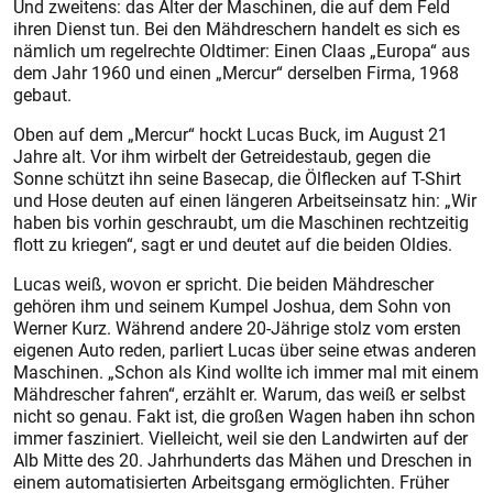
Und zweitens: das Alter der Maschinen, die auf dem Feld
ihren Dienst tun. Bei den Mähdreschern handelt es sich es
nämlich um regelrechte Oldtimer: Einen Claas „Europa“ aus
dem Jahr 1960 und einen „Mercur“ derselben Firma, 1968
gebaut.
Oben auf dem „Mercur“ hockt Lucas Buck, im August 21
Jahre alt. Vor ihm wirbelt der Getreidestaub, gegen die
Sonne schützt ihn seine Basecap, die Ölflecken auf T-Shirt
und Hose deuten auf einen längeren Arbeitseinsatz hin: „Wir
haben bis vorhin geschraubt, um die Maschinen rechtzeitig
flott zu kriegen“, sagt er und deutet auf die beiden Oldies.
Lucas weiß, wovon er spricht. Die beiden Mähdrescher
gehören ihm und seinem Kumpel Joshua, dem Sohn von
Werner Kurz. Während andere 20-Jährige stolz vom ersten
eigenen Auto reden, parliert Lucas über seine etwas anderen
Maschinen. „Schon als Kind wollte ich immer mal mit einem
Mähdrescher fahren“, erzählt er. Warum, das weiß er selbst
nicht so genau. Fakt ist, die großen Wagen haben ihn schon
immer fasziniert. Vielleicht, weil sie den Landwirten auf der
Alb Mitte des 20. Jahrhunderts das Mähen und Dreschen in
einem automatisierten Arbeitsgang ermöglichten. Früher