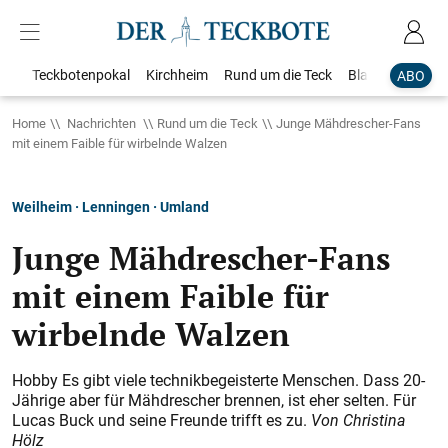
Teckbotenpokal
Kirchheim
Rund um die Teck
Blaulicht
Loka
ABO
Home
Nachrichten
Rund um die Teck
Junge Mähdrescher-Fans
mit einem Faible für wirbelnde Walzen
Weilheim · Lenningen · Umland
Junge Mähdrescher-Fans
mit einem Faible für
wirbelnde Walzen
Hobby Es gibt viele technikbegeisterte Menschen. Dass 20-
Jährige aber für Mähdrescher brennen, ist eher selten. Für
Lucas Buck und seine Freunde trifft es zu.
Von Christina
Hölz