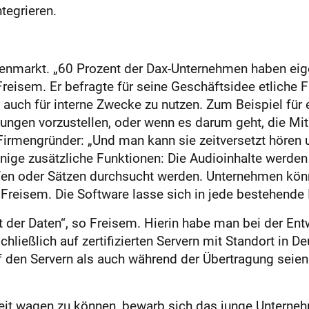
tegrieren.
enmarkt. „60 Prozent der Dax-Unternehmen haben eige
reisem. Er befragte für seine Geschäftsidee etliche F
auch für interne Zwecke zu nutzen. Zum Beispiel für 
ungen vorzustellen, oder wenn es darum geht, die Mita
 Firmengründer: „Und man kann sie zeitversetzt hören
einige zusätzliche Funktionen: Die Audioinhalte werden
fen oder Sätzen durchsucht werden. Unternehmen könn
reisem. Die Software lasse sich in jede bestehende IT-
it der Daten“, so Freisem. Hierin habe man bei der Ent
ließlich auf zertifizierten Servern mit Standort in D
f den Servern als auch während der Übertragung seien
keit wagen zu können, bewarb sich das junge Untern