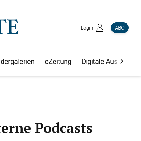
Login
ABO
ldergalerien
eZeitung
Digitale Ausgaben
erne Podcasts