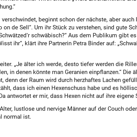
hung.“
 verschwindet, beginnt schon der nächste, aber auch
do on de Sell“. Um ihr Stück zu verstehen, sind gute 
Schwätzed‘r schwäbisch?“ Aus dem Publikum gibt es 
isst ihr“, klärt ihre Partnerin Petra Binder auf: „Sc
r. „Je älter ich werde, desto tiefer werden die Rillen
llen, in denen könnte man Geranien einpflanzen.“ Die
, denn der Raum wird durch herzhaftes Lachen gefüllt
hlt, dass ich einen Hexenschuss habe und es höllisch 
a antwortet er mir, dass Hexen nicht auf ihre eigene 
lter, lustlose und nervige Männer auf der Couch oder
l normal ist.