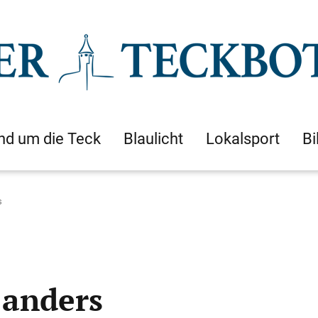
nd um die Teck
Blaulicht
Lokalsport
Bi
s
 anders