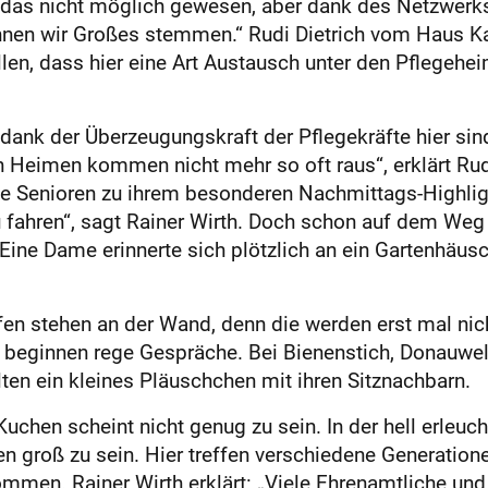
sei das nicht möglich gewesen, aber dank des Netzwer
nnen wir Großes stemmen.“ Rudi Dietrich vom Haus Ka
len, dass hier eine Art Austausch unter den Pflegehe
nk der Überzeugungskraft der Pflegekräfte hier sind,
en Heimen kommen nicht mehr so oft raus“, erklärt Rud
ie Senioren zu ihrem besonderen Nachmittags-Highligh
zu fahren“, sagt Rainer Wirth. Doch schon auf dem We
Eine Dame erinnerte sich plötzlich an ein Gartenhäusc
lfen stehen an der Wand, denn die werden erst mal nic
eginnen rege Gespräche. Bei Bienenstich, Donauwel
lten ein kleines Pläuschchen mit ihren Sitznachbarn.
Kuchen scheint nicht genug zu sein. In der hell erleuc
groß zu sein. Hier treffen verschiedene Generatione
kommen. Rainer Wirth erklärt: „Viele Ehrenamtliche und