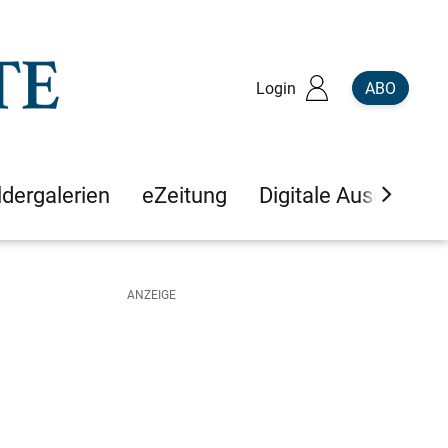
Login
ABO
ldergalerien
eZeitung
Digitale Ausgaben