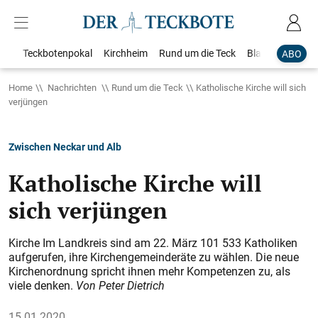
Teckbotenpokal
Kirchheim
Rund um die Teck
Blaulicht
Loka
ABO
Home
Nachrichten
Rund um die Teck
Katholische Kirche will sich
verjüngen
Zwischen Neckar und Alb
Katholische Kirche will
sich verjüngen
Kirche Im Landkreis sind am 22. März 101 533 Katholiken
aufgerufen, ihre Kirchengemeinderäte zu wählen. Die neue
Kirchenordnung spricht ihnen mehr Kompetenzen zu, als
viele denken.
Von Peter Dietrich
15.01.2020