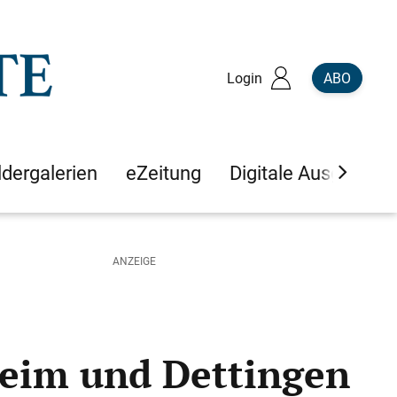
Login
ABO
ldergalerien
eZeitung
Digitale Ausgaben
heim und Dettingen