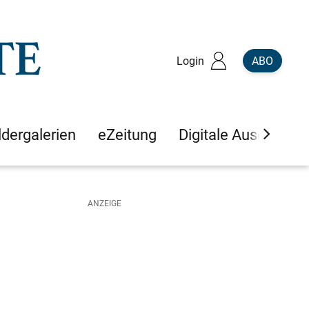
Login
ABO
ldergalerien
eZeitung
Digitale Ausgaben