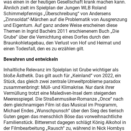
was einen in der heutigen Gesellschaft krank machen kann.
Ähnlich zielt im Spielplan der Jungen WLB Roland
Schimmelpfennigs „Überschreibung“ von Andersens
„Zinnsoldat“-Märchen auf die Problematik von Ausgrenzung
und Eigentum. Auf ganz andere Weise erscheinen diese
Themen in Ingrid Bachérs 2011 erschienenem Buch „Die
Grube“ über die Vernichtung eines Dorfes durch den
Braunkohletagebau, den Verlust von Hof und Heimat und
einen Todesfall, den es zu erzählen gilt.
Bewahren und entwickeln
Inhaltliche Relevanz im Spielplan ist Grube wichtiger als
bloße Ästhetik. Das gilt auch für „Keinland“ von 2022, ein
Stück, das gleich zwei zentrale Umweltprobleme paradox
zusammenbringt: Müll- und Klimakrise. Nur dank ihrer
Vermüllung trotzt eine Malediven-Insel dem steigenden
Meeresspiegel. Die Straßenmusiker-Romanze „Once“ nach
dem gleichnamigen Film ist das Musical im Programm,
Michael Endes „Wunschpunsch“ über den Sieg des tierisch
Guten gegen das menschlich Böse das vorweihnachtliche
Familienstück. Bitterernst dagegen schlägt König Alkohol in
der Filmbearbeitung „Rausch“ zu, während in Nick Hornbys