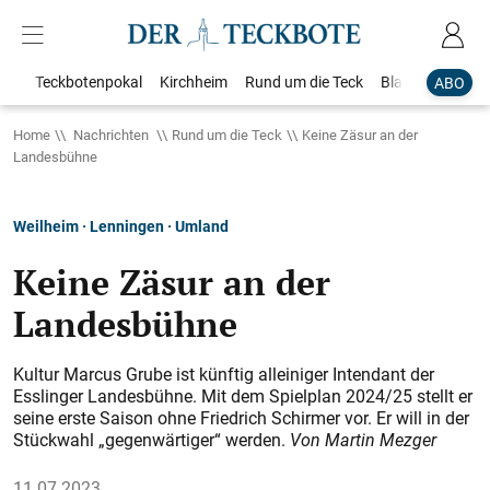
Teckbotenpokal
Kirchheim
Rund um die Teck
Blaulicht
Loka
ABO
Home
Nachrichten
Rund um die Teck
Keine Zäsur an der
Landesbühne
Weilheim · Lenningen · Umland
Keine Zäsur an der
Landesbühne
Kultur Marcus Grube ist künftig alleiniger Intendant der
Esslinger Landesbühne. Mit dem Spielplan 2024/25 stellt er
seine erste Saison ohne Friedrich Schirmer vor. Er will in der
Stückwahl „gegenwärtiger“ werden.
Von Martin Mezger
11.07.2023