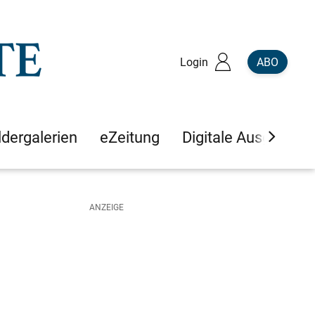
Login
ABO
ldergalerien
eZeitung
Digitale Ausgaben