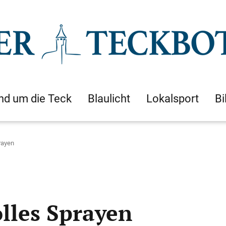
nd um die Teck
Blaulicht
Lokalsport
Bi
rayen
lles Sprayen