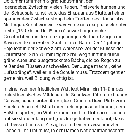
Dokumentarfilmerin Sigrid Klausmann, den
Ideengeber. Zwischen vielen Reisen, Preisverleihungen und
der Schauspielkunst legte das Ehepaar aus Stuttgart einen
spannenden Zwischenstopp beim Treffen des Lionsclubs
Nürtingen-Kirchheim ein. Zwei Filme aus der preisgekrönten
Reihe „199 kleine Held*innen“ sowie biografische
Geschichten aus dem dazugehörigen Bildband zogen die
Anwesenden im vollen Saal in ihren Bann. Der 11-jährige
Enjo lebt in der Schweiz am Walensee, vor der Kulisse der
Churfirsten. Sein 70-minütiger Schulweg führt ihn durch
grüne Auen und ausgetrocknete Bäche, die bei Regen zu
reißenden Flüssen anschwellen. Der Junge macht „keine
Luftsprünge“, weil er in die Schule muss. Trotzdem geht er
gerne hin, weil Bildung wichtig ist.
In einer weniger friedlichen Welt lebt Miral, ein 11-jähriges
palästinensisches Mädchen. Ihr Schulweg führt durch enge
Gassen, neben lauten Autos, kein Grün und kein Platz zum
Spielen. Also geht Miral ihrer Lieblingsbeschäftigung, dem
Fußballspielen, im Wohnzimmer und im Hof nach. Täglich
übt sie stundenlang und „die Jungs haben gestaunt, dass
ich besser bin als sie“, sagt sie mit einem verschmitzten
Lächeln. Ihr Traum ist, in der Damen-Nationalmannschaft