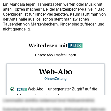
Ein Mandala legen, Tannenzapfen werfen oder Musik mit
alten Töpfen machen? Bei der Märzenbecher-Rallye in Bad
Überkingen ist für Kinder viel geboten. Kaum läuft man von
der Autalhalle aus los, schon steht man zwischen
Tausenden von Märzenbechern. Kinder sind zufrieden und
nicht quengelig, ...
Llsmmedlol slohlßlo loldemool kmd Hiülloemlmkhld.
Eolümhemillok llmshlllo khl hlhklo dhlhlokäelhslo Aäkmelo