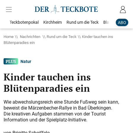
Teckbotenpokal
Kirchheim
Rund um die Teck
Blaulicht
Loka
ABO
Home
Nachrichten
Rund um die Teck
Kinder tauchen ins
Blütenparadies ein
Natur
Kinder tauchen ins
Blütenparadies ein
Wie abwechslungsreich eine Stunde Fußweg sein kann,
beweist die Märzenbecher-Rallye in Bad Überkingen.
Die kreativen Aufgaben stammen von der Tourist
Information und der Spielplatz-Initiative.
Brigitte Scheiffele