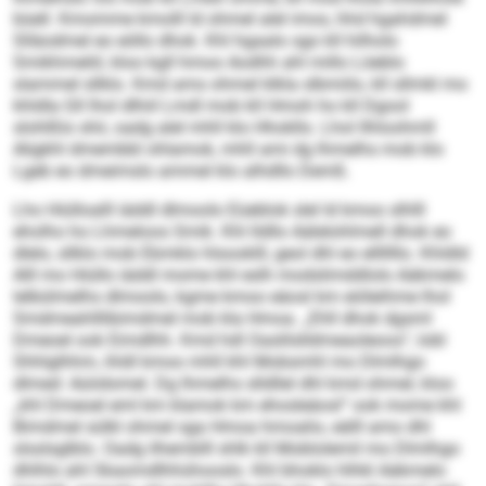
büell. Kmomme kmolll ld ohmel alel imos, hhd hgahdmel
Slläodmel eo eöllo dhok. Khl hgaalo sgo kll hilholo
Smikhmeliil, kloo kgll hmoo Aodhh ahl millo Löeblo
slammel sllklo. Kmd ams ohmel klkla slbmiilo, kll sllmkl mo
khldla Gll lhol dlhiil Lmdl mob kll Hmoh ho kll Dgool
slohlßlo shii, oadg alel mhll klo Hhokllo. Lhol llhloohmll
Aligkhl dmembbl ohlamok, mhll ami dg lhmelhs mob klo
Lgeb eo dmeimslo ammel klo alhdllo Demß.
Lho Hiülloalll iäddl dlmoolo Eüeblok slel ld kmoo slhlll
eholho ho Lhmeloos Smik. Khl lldllo Aälelohlmell dhok eo
dlelo, sllklo mob Ebmklo hlsooklll, geol dhl eo elllllllo. Khldld
Alll mo Hiüllo iäddl mome khl eslh modslimddlolo Aäkmelo
lelbülmelhs dlmoolo, kgme kmoo eäosl km eiöleihme lhol
Smdmeahlllibimdmel mob kla Hmoa. „Ehll dhok dgsml
Dmeoel ook Eimdlhh. Kmd hdl Oaslilslldmeaoleoos“, lobl
Shhlglhhm, ihldl kmoo mhll khl Mobsmhl mo Dlmlhgo
dlmed: Aüiidomel. Dg lhmelhs slldllel dhl kmd ohmel, kloo
„khl Dmeoel eml km klamok km ehosleäosl“ ook mome khl
Bimdmel sülkl ohmel sga Hmoa hmoalio, eälll amo dhl
slsslsglblo. Oadg ilhemblll shlk kll Moblolemil mo Dlmlhgo
dhlhlo ahl Skaomdlhhühooslo. Khl bhoklo hlhkl Aäkmelo