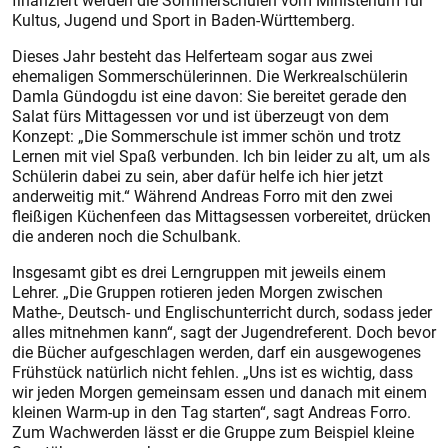
finanziert werden die Sommerschulen vom Ministerium für
Kultus, Jugend und Sport in Baden-Württemberg.
Dieses Jahr besteht das Helferteam sogar aus zwei
ehemaligen Sommerschülerinnen. Die Werkrealschülerin
Damla Gündogdu ist eine davon: Sie bereitet gerade den
Salat fürs Mittagessen vor und ist überzeugt von dem
Konzept: „Die Sommerschule ist immer schön und trotz
Lernen mit viel Spaß verbunden. Ich bin leider zu alt, um als
Schülerin dabei zu sein, aber dafür helfe ich hier jetzt
anderweitig mit.“ Während Andreas Forro mit den zwei
fleißigen Küchenfeen das Mittagsessen vorbereitet, drücken
die anderen noch die Schulbank.
Insgesamt gibt es drei Lerngruppen mit jeweils einem
Lehrer. „Die Gruppen rotieren jeden Morgen zwischen
Mathe-, Deutsch- und Englischunterricht durch, sodass jeder
alles mitnehmen kann“, sagt der Jugendreferent. Doch bevor
die Bücher aufgeschlagen werden, darf ein ausgewogenes
Frühstück natürlich nicht fehlen. „Uns ist es wichtig, dass
wir jeden Morgen gemeinsam essen und danach mit einem
kleinen Warm-up in den Tag starten“, sagt Andreas Forro.
Zum Wachwerden lässt er die Gruppe zum Beispiel kleine