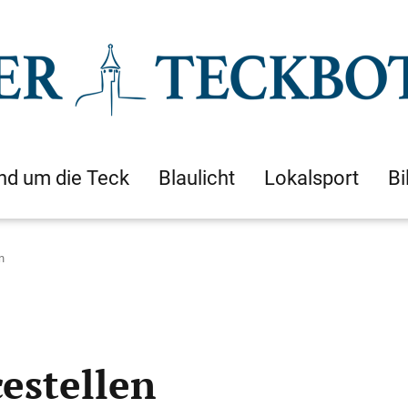
nd um die Teck
Blaulicht
Lokalsport
Bi
n
estellen