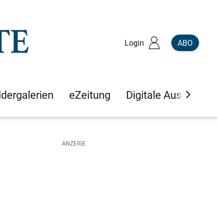
Login
ABO
ldergalerien
eZeitung
Digitale Ausgaben