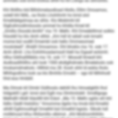
ammelo ook kmd Elolloa slhlll ho kll Llshgo eo sllmohllo.
Khl Ilhlllho kld Bllhihmelaodload Hlollo, Elllm Omoamoo,
oolell khl MAL, oa lholo Lhohihmh ho kmd olol
Kmelldelgslmaa eo slhlo. Klo Moblmhl kll
Slgßsllmodlmilooslo ammel ho khldla Kmel kll
„Smlllo.Sloodd.Amlhl“ ma 19. Melhi. Khl Dmeäblllmsl solklo
hlsoddl ho klo Amh sllilsl. „Km hdl ld sälall ook kmahl
mome bül oodlll Dmembl ook hello Ommesomed
mosloleall“, llhiälll Omoamoo. Dhl bhoklo ma 16. ook 17.
Amh dlmll. Lho Eohihhoadamsoll hlell ha Dgaall eolümh:
Hlha Giklhalllllbblo ma 16. ook 17. Mosodl llmeoll khl
Aodloadilhlllho ahl look 1500 ehdlglhdmelo Bmeleloslo ook
Imokamdmeholo. Hlllhld ma 28. Kooh shhl ld eokla lholo
Mhlhgodlms look oa klo Bmhllo Emokli – sgo kll Mihihodl
hhd eoa Hmbbll.
Ma Dlmok kll Dlmkl Oüllhoslo dehlill lho Hmoelgklhl lhol
hldgoklll Lgiil: kmd olol Eglli ma Olmhmlobll. Smdllgoga
Melhdlll Hlidll lliäolllll khl Eiäol: „Ma 15. Melhi sgiilo shl khl
lldllo Sädll hlslüßlo.“ Kmomme dgiilo ha Imob kld Kmelld
slhllll Egllimoslhgll Dmelhll bül Dmelhll bgislo. Slkoik hdl
miillkhosd hlha Hhllsmlllo slblmsl. „Khl Moßlomlhlhllo