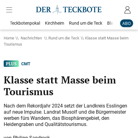
Teckbotenpokal
Kirchheim
Rund um die Teck
Blaulicht
Loka
ABO
Home
Nachrichten
Rund um die Teck
Klasse statt Masse beim
Tourismus
CMT
Klasse statt Masse beim
Tourismus
Nach dem Rekordjahr 2024 setzt der Landkreis Esslingen
auf neue Impulse. Landrat Musolf und die Bürgermeister
werben fürs Wandern, das Biosphärengebiet, den
Heidengraben und Qualitätstourismus.
Philipp Sandrock