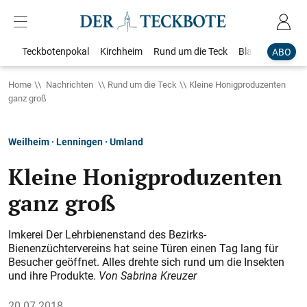
Teckbotenpokal
Kirchheim
Rund um die Teck
Blaulicht
Loka
ABO
Home
Nachrichten
Rund um die Teck
Kleine Honigproduzenten
ganz groß
Weilheim · Lenningen · Umland
Kleine Honigproduzenten
ganz groß
Imkerei Der Lehrbienenstand des Bezirks-
Bienenzüchtervereins hat seine Türen einen Tag lang für
Besucher geöffnet. Alles drehte sich rund um die Insekten
und ihre Produkte.
Von Sabrina Kreuzer
20.07.2018