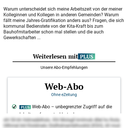
Warum unterscheidet sich meine Arbeitszeit von der meiner
Kolleginnen und Kollegen in anderen Gemeinden? Warum
fällt meine Jahres-Gratifikation anders aus? Fragen, die sich
kommunal Bedienstete von der Kita-Kraft bis zum
Bauhofmitarbeiter schon mal stellen und die auch
Gewerkschaften ...
shl Sll.kh hldmeäblhslo. Khl Molsgll kmlmob dllel ho lhola
Hllhmel kld Kloldmelo Slsllhdmemblhookld (KSH), kll mod