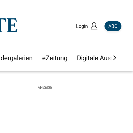
Login
ABO
ldergalerien
eZeitung
Digitale Ausgaben