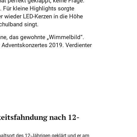
hat perfekt geklappt, keine Frage.
 Für kleine Highlights sorgte
mer wieder LED-Kerzen in die Höhe
chulband singt.
ühne, das gewohnte „Wimmelbild“.
r Adventskonzertes 2019. Verdienter
eitsfahndung nach 12-
altsort des 12-Jährigen geklärt und er am