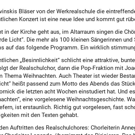
nskis Bläser von der Werkrealschule die eintreffend
lichen Konzert ist eine neue Idee und kommt gut rübe
ht in der Kirche geht aus, im Altarraum singen die C
e Licht“. Die mehr als 100 kleinen Sängerinnen und 
 auf das folgende Programm. Ein wirklich stimmungs
htlichen „Besinnlichkeit“ schlicht eine attraktive, bu
lgt der Realschulchor, dann die Pop-Fraktion mit Jo
m Thema Weihnachten. Auch Theater ist wieder Bestan
icht“ heißt passend zum Motto des Abends das Stück
rnick die letzten acht Wochen einstudiert hat. Und es
nachten“, eine vorgelesene Weihnachtsgeschichte. Was
ern, ist erstaunlich. Richtig gut vorgelesen, fast sc
gkeiten mit den Texten gehabt.
n Auftritten des Realschulchores: Chorleiterin Anne