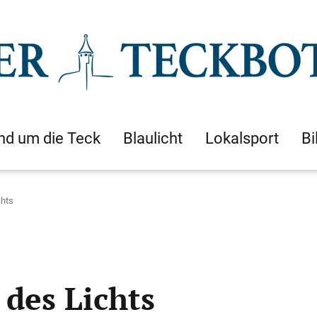
nd um die Teck
Blaulicht
Lokalsport
Bi
chts
 des Lichts