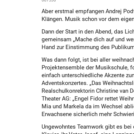
Aber erstmal empfangen Andrej Podvi
Klängen. Musik schon vor dem eigent
Dann der Start in den Abend, das Lic
gemeinsam „Mache dich auf und werd
Hand zur Einstimmung des Publikums
Was dann folgt, ist bei aller weihnac
Projektensemble der Musikschule, fo
einfach unterschiedliche Akzente zu
Adventskonzertes. „Das Weihnachtsl
Realschulkonrektorin Christine van Do
Theater AG: „Engel Fidor rettet Weih
Mia und Markela da im Wechsel ablief
Erwachsene sicherlich mehr Schwieri
Ungewohntes Teamwork gibt es bei de