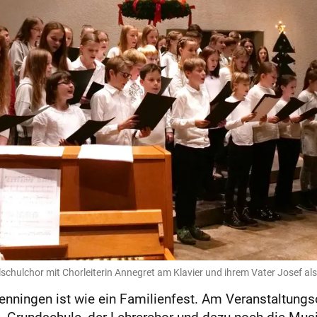
schulchor mit Chorleiterin Annegret am Klavier und ihrem Vater Josef als 
Lenningen ist wie ein Familienfest. Am Veranstaltungs
, Grundschule, der Lehrerchor und dazu noch die Musik