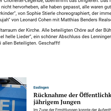
ger Chorleiter-Legende, übernimmt das Dirigieren. Das 
cht hervorheben, alle haben gepasst, alle waren gut.
erkinder“, von Sophie Stierle choreographiert, der im
lujah“ von Leonard Cohen mit Matthias Benders Reals
tarraum der Kirche. Alle beteiligten Chöre auf der B
l helle Lieder“, ein schöner Abschluss des Lenninge
 allen Beteiligten. Geschafft!
Esslingen
Rücknahme der Öffentlichk
jährigem Jungen
Im Zuge der Ermittlungen konnte der Aufenth