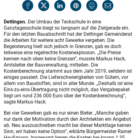
Dettingen.
Der Umbau der Teckschule in eine
Ganztagesschule biegt so langsam auf die Zielgerade ein.
Für den letzten Bauabschnitt hat der Dettinger Gemeinderat
die Arbeiten für weitere acht Gewerke vergeben. Die
Begeisterung hielt sich jedoch in Grenzen, gab es doch
teilweise eine regelrechte Kostenexplosion. „Die Preise
kennen nach oben keine Grenzen“, musste Markus Hack,
Amtsleiter der Bauverwaltung, mitteilen. Die
Kostenberechnung stammt aus dem Jahr 2019, seitdem ist
einiges passiert. Die Lieferschwierigkeiten von Gütern, vor
allem von Baustoffen, sind in aller Munde. „Deshalb ist eine
Eins-zu-eins-Übertragung nicht möglich, das Vergabepaket
liegt um rund 236 000 Euro über der Kostenberechnung“,
sagte Markus Hack.
Bei vier Gewerken gab es nur einen Bieter. „Manche gaben
nur dank der Motivation durch den Architekten ein Angebot
ab. Neu auszuschreiben macht bei dieser Marktlage keinen
Sinn, wir haben keine Option“, erklärte Bürger­meis­ter Rainer
Haußmann. Insgesamt liegen die Kosten bei knapp 1,35