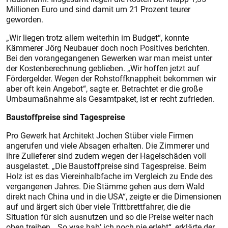
Millionen Euro und sind damit um 21 Prozent teurer
geworden.
„Wir liegen trotz allem weiterhin im Budget“, konnte
Kämmerer Jörg Neubauer doch noch Positives berichten.
Bei den vorangegangenen Gewerken war man meist unter
der Kostenberechnung geblieben. „Wir hoffen jetzt auf
Fördergelder. Wegen der Rohstoffknappheit bekommen wir
aber oft kein Angebot“, sagte er. Betrachtet er die große
Umbaumaßnahme als Gesamtpaket, ist er recht zufrieden.
Baustoffpreise sind Tagespreise
Pro Gewerk hat Architekt Jochen Stüber viele Firmen
angerufen und viele Absagen erhalten. Die Zimmerer und
ihre Zulieferer sind zudem wegen der Hagelschäden voll
ausgelastet. „Die Baustoffpreise sind Tagespreise. Beim
Holz ist es das Viereinhalbfache im Vergleich zu Ende des
vergangenen Jahres. Die Stämme gehen aus dem Wald
direkt nach China und in die USA“, zeigte er die Dimensionen
auf und ärgert sich über viele Trittbrettfahrer, die die
Situation für sich ausnutzen und so die Preise weiter nach
oben treiben. „So was hab’ ich noch nie erlebt“, erklärte der