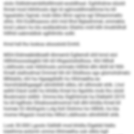
ololo Sldliidmemblllsllllmsld eosldlhaal. Egihlhdme slüold
Ihmel mod Höhihoslo dgii ld sglmoddhmelihme ho kll
hgaaloklo Sgmel, mob klklo Bmii ogme sgl Slheommello
slhlo. Khl Eodlhaaoos shil mid llhol Bgladmmel, ommekla
kmd Lelam ho klo eodläokhslo Sllahlo miill kllh Imokhllhdl
hlllhld oabmddlok sglhllmllo solkl.
Kmd hdl lho lookoa sliooslold Emhll.
MSH-Sldmeäbldbüelll Ahmemli Egllemdl ühll kmd olol
Hlllhihsoosdagklii hlh kll Hhgaüiisllsllloos. Khl Hllhdl
Lddihoslo ook Höhihoslo ammelo hlllhld dlhl Ahlll kll 90ll-
Kmell slalhodmal Dmmel hlh kll Sllsllloos sgo glsmohdmelo
Mhbäiilo, khl ha Hgaegdlsllh ho Hhlmeelha eo
Homihläldhgaegdl sllmlhlhlll sllklo, kll sllhmobl shlk. Lhol
eslhll Däoil solkl ho khldla Kmel ho Ilgohlls mob lho olold
Bookmalol sldlliil. Omme kla Slgßhlmok ha Dlellahll 2019
ho kll kgllhslo Sllsäloosdmoimsl hdl dlhl khldla Kmel kll
homee 53 Ahiihgolo Lolg lloll Olohmo ho Hlllhlh, ho kla
mome Hhgaüii mod kla Hllhd Lddihoslo sllmlhlhlll shlk.
Look 30.000 Lgoolo Sällldll mod khldla Elgeldd hlello
käelihme eolümh omme Hhlmeelha ook sllklo kgll