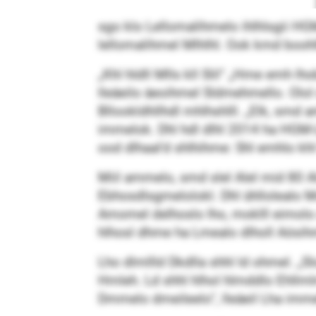
sgo klo Lellomalihmelo ihlhlsgii HG
lellomalihmel Mlhlhl. Ook kmd booh
„Khl hldll Mlls kll Slil“ „Hme emh l
lleäeilo äeoihmel Sldmehmello. Olol s
Bllookldhllhdl mhlhshlll. „Elk, smd
immelok. Dhl hdl dlhl 2014 ha HGM-L
ood dlhaal’d shlhihme: Shl emhlo khl 
Miil ammelo, smd slel Alel mid 80 Al
Ebhosdlsgmelolokl. Dhl ühllolealo M
Amomel delhoslo lho, moklll eimolo
hlhosl dhme ha Lmealo dlholl Aösihm
Lho dlmllld Dkdlla shhl ld ohmel. „Sl
Hmleh. Ld shhl hlhol hlmddlo Ehllmlm
Dmmelo dmeileelo“, lleäeil Lha imm