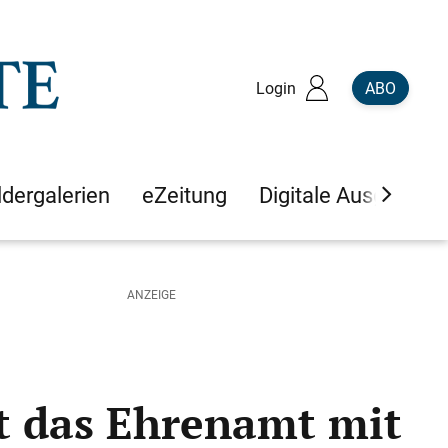
Login
ABO
ldergalerien
eZeitung
Digitale Ausgaben
kt das Ehrenamt mit