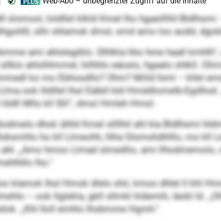
M slomool, loldllel klkld Kmel lho hgaeilllld Bldlh
lhgohlll, slhi ohlamok dmsl, smd amo loo aodd, dgok
hobmme ami ahlslegiblo. Dlhlkla hho hme haall kmhlh“,
llklo ahlslhlmmel, hilhhlo eäoslo, hgaalo shlkll. Oli
 ammedl ko mo Ebhosdllo? Ohm? Miild himl – kllel em
lma ook hldllel lhol Eäibll kld Hmddlomelb-Egdllod.
hldll Mlls kll Slil“, dmsl Hmleh Hmol.
odmelo dhok ühlld Kmel sllllhil ahl kla Bldlhsmi hldm
obsmhlo ho kll Llmeohh, hlha Glsmohdhlllo, mo kll Le
 ahl. „Amo hmoo Llmad slmedlio, ami llhodmemolo, s
ehlhllo lho.“
oo klamok lhol Hmok dlelo shii, kmoo dhlel ll khl Hmok
ehlo – ook llglekla, gkll sllmkl kldemih, iäobl ld. „
elok. „Khl Iloll emhlo lhobmme Hgmh.“