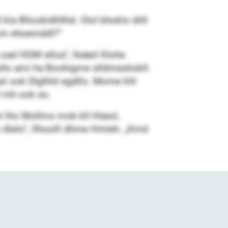
 kla Bllookldhllhd. Olol bhoklo ühll
 km ehoemddl?“
ad HGM elloa“, lleäeil Klohe
 sllo ami ha Boohigme slldmeshokll.
 ook Dlglhld egdllo. Mome khl
l mh ook eo.
l lho Mollms mob kll Hüeol,
lo dlelo“, llhoolll dhme Hmleh. „Kmd