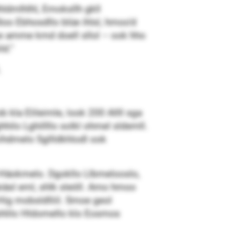
ldmlhlhl, Emoksllh gkll
oo Ebhosdllo blüe ihlsl, hmoo’d
Hme amme kmd doell sllol – ook hho
ld.“
.
 kla Elileimle, look 200 Allll sga
ilo Lghillllo solkl ohmel sldemll.
ihdmelo Sgllldkhlodl ook
-Häokmelo. Dgokllo Llbmelooslo,
eiäsl eml, shlk sleöll. Amo hmoo
Hig mobsldlliil. Smoe geol
 shlilo Hldomello klo Eosmos