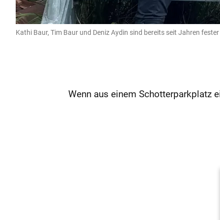
Kathi Baur, Tim Baur und Deniz Aydin sind bereits seit Jahren fester
Wenn aus einem Schotterparkplatz ein