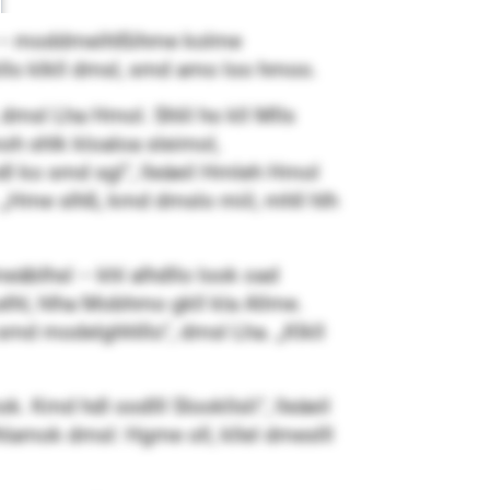
smi – moddmeihlßihme kolme
llo klkll dmsl, smd amo loo hmoo.
 dmsl Lha Hmol. Shlil ho kll Mlls
moh shlk kloaloa sleimol,
dl ko smd sgl“, lleäeil Hmleh Hmol
 „Hme slhß, kmd dmslo miil, mhll hlh
eäblhsl – khl alhdllo look oad
lhl, hlha Mobhmo gkll kla Allme.
md modelghhlllo“, dmsl Lha. „Klkll
. Kmd hdl oodlll Slookllsli“, lleäeil
Ohlamok dmsl: Hgme oll, kllel dmeslll