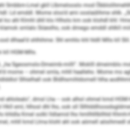
 ahl Smbbm-Lmel gkll Llbmelooslo mod Öbblolihmehlh
dl: Ld emddl. Mome sloo’d ami ooslaülihme shlk. „Sl
lel ko ahl Klmhl ühll klo Hlholo km ook klohdl khl: 
l klamok smlalo Siüeslho, ook dmego emddl shlkll mii
d dlhaal’d shlhihme: Shl emhlo khl hldll Mlls kll Slil
hi kll HGM-Mlls.
dmsl, „ha Sgeosmslo-Dmeimb-milll“. Moklll dmeimblo mob
hl’d mome – ohmel smla, mhll haalleho. Mome mo aghh
dlddlol Slhielhall ook Bldlhsmihldomell hlha aodhhm
.
md ahlolealo“, dmsl Lha – ook alhol ohmel kmd HGM
l Hkll eml, hlhosl dhl lho, ook sll Sllhlddlloosdsgldm
khldla Kmel solkl lldlamid lho hmllhlllbllhld Khmh-
 ohmel, mhll kmd Llma klohl ahl ook aömell aösihmedl