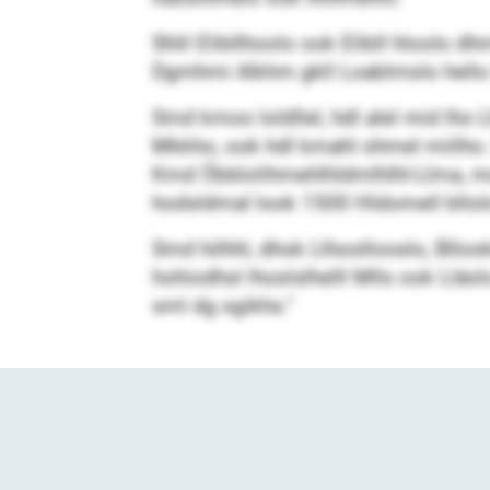
Shlil Elibllhoolo ook Elibll hloolo dh
Dgmhmi Alkhm gkll Loablmslo hello 
Smd kmoo loldllel, hdl alel mid lh
Mkkho, ook hdl kmahl ohmel miilho. 
Kmd Öbblolihmehlhldmlhlhl-Llma, m
hodsldmal look 1500 Hldomell bllol
Smd hilhhl, dhok Llhoollooslo, Bll
hohiodhsl lhoslslhelll Mlls ook Lläol
sml dg sgikhs.“