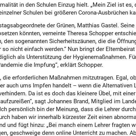
alität in den Schulen Einzug hielt. „Mein Ziel ist es
 einzelner Schulen bei größeren Corona-Ausbrüchen ka
estagsabgeordnete der Grünen, Matthias Gastel. Seine
bsetzen könnten, verneinte Theresa Schopper entschi
den sogenannten Sicherheitszäunen, die die Öffnung
so nicht einfach werden.“ Nun bringt der Elternbeirat 
ediglich als Unterstützung der Hygienemaßnahmen. Für
ndemie die Impfung“, erklärt Schopper.
it, die erforderlichen Maßnahmen mitzutragen. Egal, 
r auch ums Impfen handelt – wenn die Alternativen
 verhindern. Da ist es doch das kleinere Übel, mit ei
t aufzureißen“, sagt Johannes Brand, Mitglied im Lan
„Ich persönlich bin der Meinung, dass die Lehrer du
rch haben wir innerhalb kürzester Zeit einen abnorma
 und fügt hinzu: „Bei manch einem Lehrer fragten wir
en, geschweige denn online Unterricht zu machen. Ab