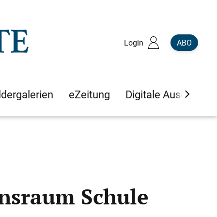
Login
ABO
ldergalerien
eZeitung
Digitale Ausgaben
ensraum Schule