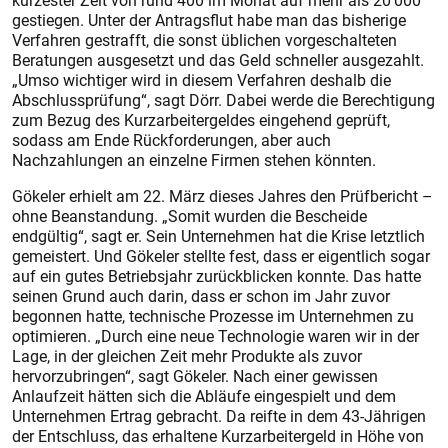
kürzester Zeit von rund 400 im Monat auf mehr als 20 000
gestiegen. Unter der Antragsflut habe man das bisherige
Verfahren gestrafft, die sonst üblichen vorgeschalteten
Beratungen ausgesetzt und das Geld schneller ausgezahlt.
„Umso wichtiger wird in diesem Verfahren deshalb die
Abschlussprüfung“, sagt Dörr. Dabei werde die Berechtigung
zum Bezug des Kurzarbeitergeldes eingehend geprüft,
sodass am Ende Rückforderungen, aber auch
Nachzahlungen an einzelne Firmen stehen könnten.
Gökeler erhielt am 22. März dieses Jahres den Prüfbericht –
ohne Beanstandung. „Somit wurden die Bescheide
endgültig“, sagt er. Sein Unternehmen hat die Krise letztlich
gemeistert. Und Gökeler stellte fest, dass er eigentlich sogar
auf ein gutes Betriebsjahr zurückblicken konnte. Das hatte
seinen Grund auch darin, dass er schon im Jahr zuvor
begonnen hatte, technische Prozesse im Unternehmen zu
optimieren. „Durch eine neue Technologie waren wir in der
Lage, in der gleichen Zeit mehr Produkte als zuvor
hervorzubringen“, sagt Gökeler. Nach einer gewissen
Anlaufzeit hätten sich die Abläufe eingespielt und dem
Unternehmen Ertrag gebracht. Da reifte in dem 43-Jährigen
der Entschluss, das erhaltene Kurzarbeitergeld in Höhe von