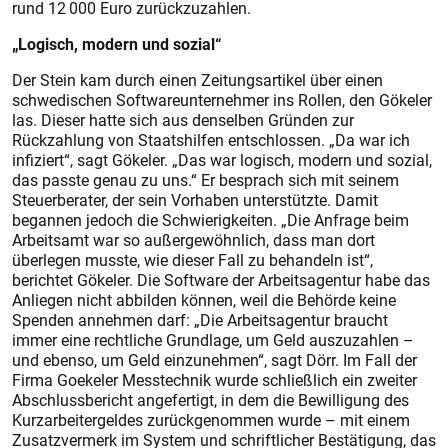
rund 12 000 Euro zurückzuzahlen.
„Logisch, modern und sozial“
Der Stein kam durch einen Zeitungsartikel über einen
schwedischen Softwareunternehmer ins Rollen, den Gökeler
las. Dieser hatte sich aus denselben Gründen zur
Rückzahlung von Staatshilfen entschlossen. „Da war ich
infiziert“, sagt Gökeler. „Das war logisch, modern und sozial,
das passte genau zu uns.“ Er besprach sich mit seinem
Steuerberater, der sein Vorhaben unterstützte. Damit
begannen jedoch die Schwierigkeiten. „Die Anfrage beim
Arbeitsamt war so außergewöhnlich, dass man dort
überlegen musste, wie dieser Fall zu behandeln ist“,
berichtet Gökeler. Die Software der Arbeitsagentur habe das
Anliegen nicht abbilden können, weil die Behörde keine
Spenden annehmen darf: „Die Arbeitsagentur braucht
immer eine rechtliche Grundlage, um Geld auszuzahlen –
und ebenso, um Geld einzunehmen“, sagt Dörr. Im Fall der
Firma Goekeler Messtechnik wurde schließlich ein zweiter
Abschlussbericht angefertigt, in dem die Bewilligung des
Kurzarbeitergeldes zurückgenommen wurde – mit einem
Zusatzvermerk im System und schriftlicher Bestätigung, das