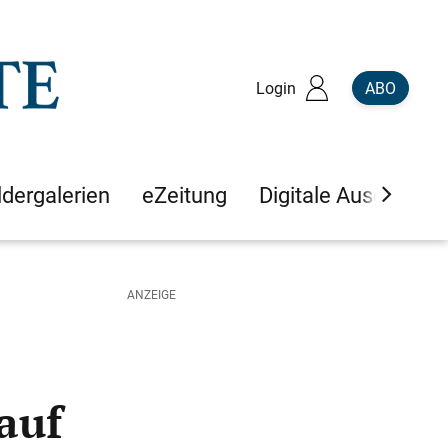
Login
ABO
ldergalerien
eZeitung
Digitale Ausgaben
auf