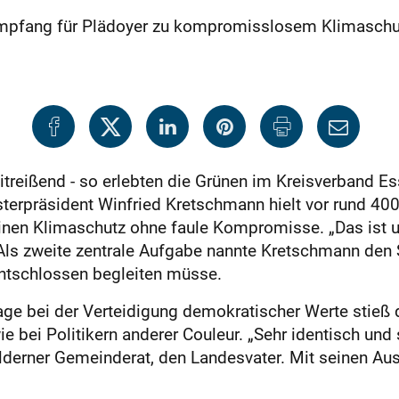
mpfang für Plädoyer zu kompromisslosem Klimaschut
itreißend - so erlebten die Grünen im Kreisverband Es
sterpräsident Winfried Kretschmann hielt vor rund 40
 einen Klimaschutz ohne faule Kompromisse. „Das ist 
 Als zweite zentrale Aufgabe nannte Kretschmann den 
entschlossen begleiten müsse.
age bei der Verteidigung demokratischer Werte stieß 
e bei Politikern anderer Couleur. „Sehr identisch un
lderner Gemeinderat, den Landesvater. Mit seinen Aus