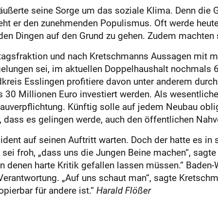
äußerte seine Sorge um das soziale Klima. Denn die G
ieht er den zunehmenden Populismus. Oft werde heute
 den Dingen auf den Grund zu gehen. Zudem machten s
tagsfraktion und nach Kretschmanns Aussagen mit meh
 gelungen sei, im aktuellen Doppelhaushalt nochmals 6
kreis Esslingen profitiere davon unter anderem durch
das 30 Millionen Euro investiert werden. Als wesentl
auverpflichtung. Künftig solle auf jedem Neubau obli
 er, dass es gelingen werde, auch den öffentlichen Na
dent auf seinen Auftritt warten. Doch der hatte es in 
r sei froh, „dass uns die Jungen Beine machen“, sagte 
n denen harte Kritik gefallen lassen müssen.“ Baden-
 Verantwortung. „Auf uns schaut man“, sagte Kretsc
pierbar für andere ist.“
Harald Flößer