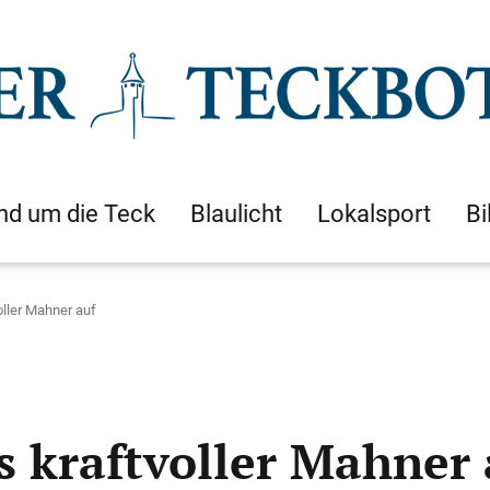
nd um die Teck
Blaulicht
Lokalsport
Bi
voller Mahner auf
ls kraftvoller Mahner 