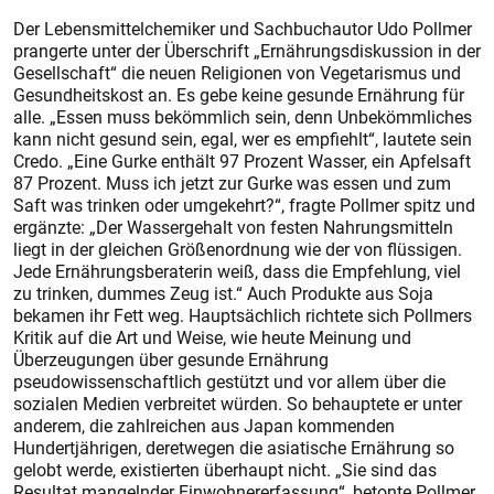
Der Lebensmittelchemiker und Sachbuchautor Udo Pollmer
prangerte unter der Überschrift „Ernährungsdiskussion in der
Gesellschaft“ die neuen Religionen von Vegetarismus und
Gesundheitskost an. Es gebe keine gesunde Ernährung für
alle. „Essen muss bekömmlich sein, denn Unbekömmliches
kann nicht gesund sein, egal, wer es empfiehlt“, lautete sein
Credo. „Eine Gurke enthält 97 Prozent Wasser, ein Apfelsaft
87 Prozent. Muss ich jetzt zur Gurke was essen und zum
Saft was trinken oder umgekehrt?“, fragte Pollmer spitz und
ergänzte: „Der Wassergehalt von festen Nahrungsmitteln
liegt in der gleichen Größenordnung wie der von flüssigen.
Jede Ernährungsberaterin weiß, dass die Empfehlung, viel
zu trinken, dummes Zeug ist.“ Auch Produkte aus Soja
bekamen ihr Fett weg. Hauptsächlich richtete sich Pollmers
Kritik auf die Art und Weise, wie heute Meinung und
Überzeugungen über gesunde Ernährung
pseudowissenschaftlich gestützt und vor allem über die
sozialen Medien verbreitet würden. So behauptete er unter
anderem, die zahlreichen aus Japan kommenden
Hundertjährigen, deretwegen die asiatische Ernährung so
gelobt werde, existierten überhaupt nicht. „Sie sind das
Resultat mangelnder Einwohnererfassung“, betonte Pollmer.