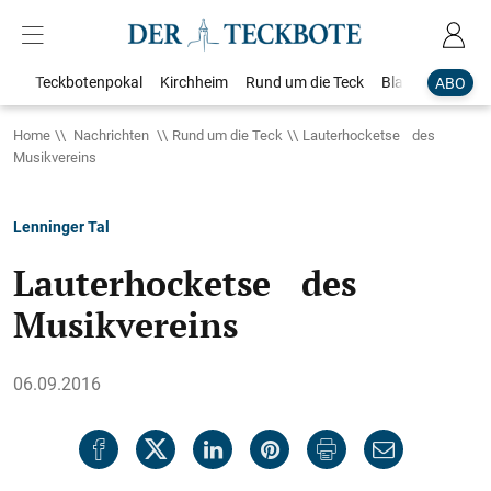
Teckbotenpokal
Kirchheim
Rund um die Teck
Blaulicht
Loka
ABO
Home
Nachrichten
Rund um die Teck
Lauterhocketse des
Musikvereins
Lenninger Tal
Lauterhocketse des
Musikvereins
06.09.2016