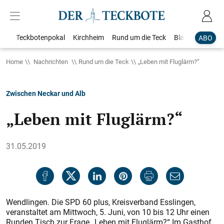
Teckbotenpokal
Kirchheim
Rund um die Teck
Blaulicht
Loka
ABO
Home
Nachrichten
Rund um die Teck
„Leben mit Fluglärm?“
Zwischen Neckar und Alb
„Leben mit Fluglärm?“
31.05.2019
Wendlingen. Die SPD 60 plus, Kreisverband Esslingen,
veranstaltet am Mittwoch, 5. Juni, von 10 bis 12 Uhr einen
Runden Tisch zur Frage „Leben mit Fluglärm?“ Im Gasthof