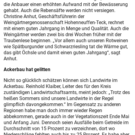
die Anbauer einen erhöhten Aufwand mit der Bewässerung
gehabt. Auch die Rebensäfte werden nicht versiegen.
Christine Anhut, Geschäftsführerin der
Weingärtnergenossenschaft Hohenneuffen-Teck, rechnet
mit einem guten Jahrgang in Menge und Qualität. Auch die
Weingärtner werden zwei bis drei Wochen früher mit der
Traubenlese beginnen. „Vor allem auch unseren Rotweinen
wie Spätburgunder und Schwarzriesling tat die Wärme gut,
das gibt Öchsle und damit einen guten Jahrgang“, sagt
Anhut.
Ackerbau hat gelitten
Nicht so glücklich schätzen können sich Landwirte im
Ackerbau. Reinhold Klaiber, Leiter des für den Kreis
zuständigen Landwirtschaftsamts, meint jedoch: „Trotz des
heißen Sommers sind unsere Landwirte in der Regel
glimpflich davongekommen.“ Im Gegensatz zu anderen
Regionen habe man doch immer wieder Regen
abbekommen, gerade auch in der Vegetationszeit Ende Mai
und Anfang Juni. Dennoch seien Ausfälle beim Getreide im
Durchschnitt von 15 Prozent zu verzeichnen, dort wo
Niederschläge fehlten auch bis zu 25 Prozent. Es habe aber