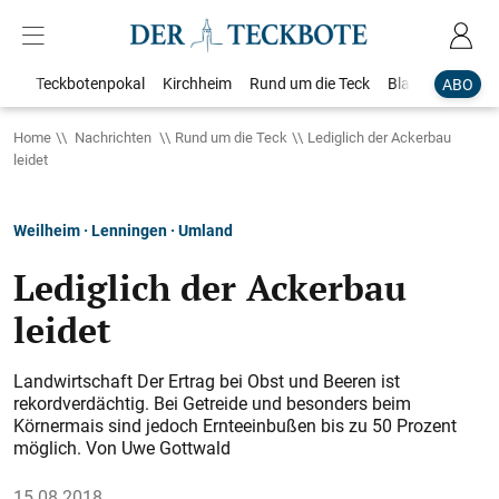
Teckbotenpokal
Kirchheim
Rund um die Teck
Blaulicht
Loka
ABO
Home
Nachrichten
Rund um die Teck
Lediglich der Ackerbau
leidet
Weilheim · Lenningen · Umland
Lediglich der Ackerbau
leidet
Landwirtschaft Der Ertrag bei Obst und Beeren ist
rekordverdächtig. Bei Getreide und besonders beim
Körnermais sind jedoch Ernteeinbußen bis zu 50 Prozent
möglich. Von Uwe Gottwald
15.08.2018