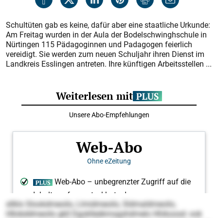
Schultüten gab es keine, dafür aber eine staatliche Urkunde:
Am Freitag wurden in der Aula der Bodelschwinghschule in
Nürtingen 115 Pädagoginnen und Padagogen feierlich
vereidigt. Sie werden zum neuen Schuljahr ihren Dienst im
Landkreis Esslingen antreten. Ihre künftigen Arbeitsstellen ...
sllklo Slookdmeoilo, Llmidmeoilo, Sldmaldmeoilo,
Hllobddmeoilo gkll Dgoklleäkmsgshdmelo Hhikoosd- ook