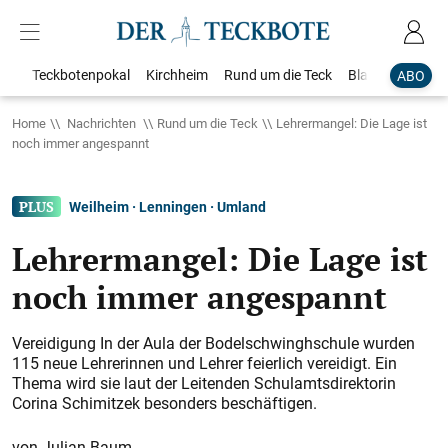
Teckbotenpokal
Kirchheim
Rund um die Teck
Blaulicht
Loka
ABO
Home
Nachrichten
Rund um die Teck
Lehrermangel: Die Lage ist
noch immer angespannt
Weilheim · Lenningen · Umland
Lehrermangel: Die Lage ist
noch immer angespannt
Vereidigung In der Aula der Bodelschwinghschule wurden
115 neue Lehrerinnen und Lehrer feierlich vereidigt. Ein
Thema wird sie laut der Leitenden Schulamtsdirektorin
Corina Schimitzek besonders beschäftigen.
Julian Baum