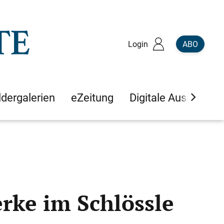
Login
ABO
ldergalerien
eZeitung
Digitale Ausgaben
rke im Schlössle