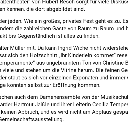
raßentheater“ von Hubert Resch sorgt für viele Diskus
n kennen, die dort abgebildet sind.
 jeden. Wie ein großes, privates Fest geht es zu. Es 
dern die zahlreichen Gäste von Raum zu Raum und bew
akt bis Gegenständlich ist alles zu finden.
ter Müller mit. Da kann Ingrid Wiche nicht widerstehen
ässt sich den Holzschnitt „Ihr Kinderlein kommet“ rese
 Temperamente“ aus ungebranntem Ton von Christine B
n viele und stehen um die Vitrine herum. Die feinen G
eder staut es sich vor einzelnen Exponaten und immer
ige konnten selbst zur Eröffnung kommen.
machen auch dem Damenensemble von der Musikschule
der Hartmut Jaißle und ihrer Leiterin Cecilia Tempes
s keinen Abbruch, und es wird nicht am Applaus gesp
e Gemeinschaftsausstellung.