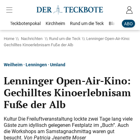
Teckbotenpokal
Kirchheim
Rund um die Teck
Blaulicht
Loka
ABO
Home
Nachrichten
Rund um die Teck
Lenninger Open-Air-Kino:
Gechilltes Kinoerlebnisam Fuße der Alb
Weilheim · Lenningen · Umland
Lenninger Open-Air-Kino:
Gechilltes Kinoerlebnisam
Fuße der Alb
Kultur Die Freiluftveranstaltung lockte zwei Tage lang viele
Gäste zum idyllisch gelegenen Festplatz im „Buch“. Auch
die Workshops am Samstagnachmittag waren gut
besucht.
Von Patricia Jeanette Moser