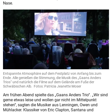
Nase.
Entspannte Atmosphäre auf dem Festplatz von Anfang bis zum
Ende. Alle genießen die Stimmung, die Musik des „Gaans Anders
Trios“ und natürlich die Filme auf dem Gelände am Fuße der
Schwäbischen Alb. Fotos: Patricia Jeanette Moser
Am frühen Abend spielte das „Gaans Anders Trio“. „Wir sind
gerne etwas leise und wollen gar nicht im Mittelpunkt
stehen“, sagten die Musiker aus Lenningen, Owen und
Mühlacker. Klassiker von Eric Clapton, Santana und