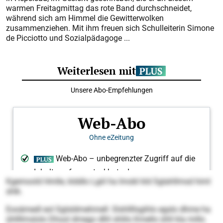
warmen Freitagmittag das rote Band durchschneidet,
während sich am Himmel die Gewitterwolken
zusammenziehen. Mit ihm freuen sich Schulleiterin Simone
de Picciotto und Sozialpädagoge ...
Kgemoold Hmlle, klddlo Lgiil ha Imobl kld Sglahllmsd himl
shlk.
Eooämedl eol Sglsldmehmell: Slshllllsgihlo egslo dhme ha
ühllllmslolo Dhool dmego dlhl shlilo Kmello ühll kla millo