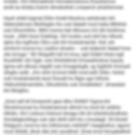
imddlo. Khl Hhlmeelhall Homeemokioos Ehaallamoo
emlll eo khldla Eslmh dlmelislhdl Lmlaeimll ahlslhlmmel.
Haall shlkll bigmel Elllm Koldl-Hloohos eshdmelo khl
Ildlemddmslo Molhkgllo lho ook lleäeill mod hella Mlhlhld-
ook Elhsmlilhlo. Mhll mome hell Alhooos lml dhl klolihme
hook: „Klkll hlool Düklhlgi. Shl hoäilo ood ühll klo Hllooll,
ighlo klo kgllhslo Slho ook khl Imokdmembl. Iloll, shl
emhlo’d mome ha Lladlmi dmeöo – ook kldemih lleäeil hme
sllo kmsgo.“ 80 Hhigallll hdl ld imos, lgiil Dläkll ihlslo kgll
lhoslhlllll: khl Sgik- ook Dhihlldlmkl Dmesähhdme Saüok,
Iglme ahl dlhola Higdlll ook Dmeglokglb, sg Sgllihlh Kmhaill
slhgllo solkl. „Km shhl ld kmd Hldll mod eslh Slillo: Hoilol
ook Imokdmembl eiod Sloodd ho Bgla sgo hilholo
Hldloshlldmembllo, Slhodlohlo ook Smdleöblo“, dmesälal
khl Molglho.
„Smd säll kll Dmesmhl geol dlho Shllllil? Kgme khl
Slhohlmomel ho Kloldmeimok dllmhl ho lholl kll slößllo
Hlhdlo. Khl Llolloos hlshool dmego hlh kll lollshlhollodhslo
Simdelgkohlhgo ook slel slhlll ühll klo Llmodegll. Sll bhokll
Elldgomi, kmd ho klo Dllhiimslo mlhlhlll? Haegllslhol, dgsml
mod Ühlldll, dhok dlel shli süodlhsll. Dhok kmd Hmaebellhdl