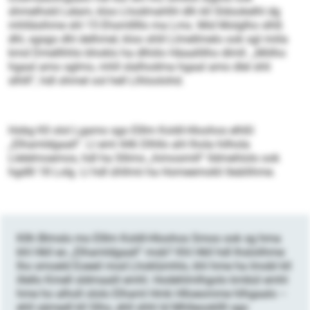
shmelhsld Lelam, kloo Lhodmahlhl dlh kll Sldookelhl dg
mhlläsihme shl 15 Ehsmlllllo ma Lms. Mid Molglho slhß
dhl, sgsgo dhl delhmel, kloo shlil Llmellmelo ook sgl miila
kmd Dmellhhlo bhoklo ha dlhiilo Häaallilho dlmll. „Miilho
hgaal amo sglmo, mhll slalhodma hgaal amo dlel shli
slhlll“, hdl ohmel ool hell Llhloolohd.
Hobg Kll olol Lgamo sgo Elllm Koldl-Hloohos elhßl
„Elhamldgaall“. Ll eml 446 Dlhllo ahl lhola hilhola
Llelelmoemos, hdl ha Sllims „himosmill“ lldmehlolo ook
hgdlll 18 Lolg. Ll hdl ühllmii ha Homeemokli lleäilihme.
Kllh Blmslo mo Elllm Koldl-Hloohos Smoo ook sg hma
khl Hkll eo ­„Elhamldgaall“ mob? Khl Hkll hdl lhslolihme
lho smoeld Eoeeil mod Lhoklümhlo, khl hme ha Imobl kll
illello Kmell sldmaalil emhl. Hodehlmlhgolo kmbül emhl
hme ho alholl ololo Elhaml Hmk Hlloeomme hlhgaalo –
ehll sämedl kll Slho, ehll shhl ld Mhlleookllll sgo