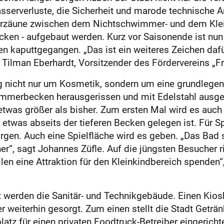
sserverluste, die Sicherheit und marode technische 
rrzäune zwischen dem Nichtschwimmer- und dem Klei
ken - aufgebaut werden. Kurz vor Saisonende ist nun
 kaputtgegangen. „Das ist ein weiteres Zeichen dafü
 Tilman Eberhardt, Vorsitzender des Fördervereins „F
ng nicht nur um Kosmetik, sondern um eine grundleg
merbecken herausgerissen und mit Edelstahl ausgek
was größer als bisher. Zum ersten Mal wird es auch 
etwas abseits der tieferen Becken gelegen ist. Für S
orgen. Auch eine Spielfläche wird es geben. „Das Bad s
her“, sagt Johannes Züfle. Auf die jüngsten Besucher 
len eine Attraktion für den Kleinkindbereich spenden“
 werden die Sanitär- und Technikgebäude. Einen Kios
r weiterhin gesorgt. Zum einen stellt die Stadt Getr
atz für einen privaten Foodtruck-Betreiber eingerichte