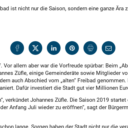
ad ist nicht nur die Saison, sondern eine ganze Ära 
 Vor allem aber war die Vorfreude spürbar: Beim „A
nnes Züfle, einige Gemeinderäte sowie Mitglieder vo
 sondern auch Abschied vom „alten“ Freibad genomm
ert. Dafür investiert die Stadt gut vier Millionen Eur
“, verkündet Johannes Züfle. Die Saison 2019 startet
oder Anfang Juli wieder zu eröffnen“, sagt der Bürger
schon lange. Sorgen haben der Stadt nicht nur die ve