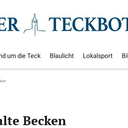
nd um die Teck
Blaulicht
Lokalsport
Bi
cken
alte Becken