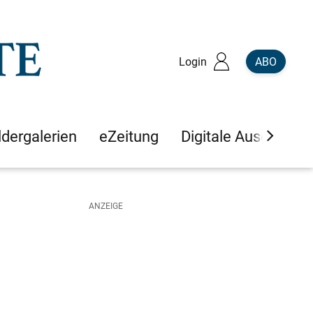
Login
ABO
ldergalerien
eZeitung
Digitale Ausgaben