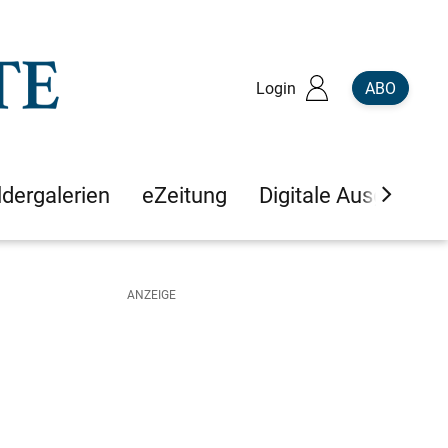
Login
ABO
ldergalerien
eZeitung
Digitale Ausgaben