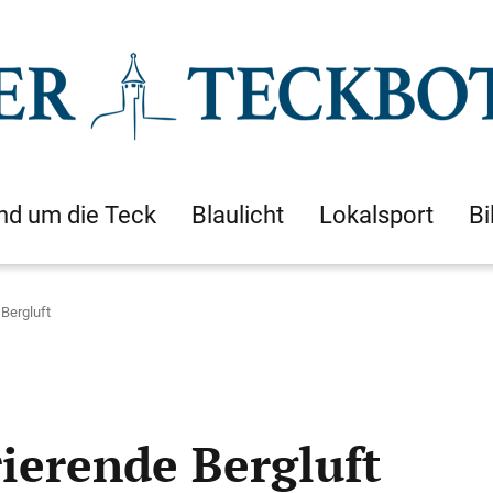
nd um die Teck
Blaulicht
Lokalsport
Bi
 Bergluft
ierende Bergluft