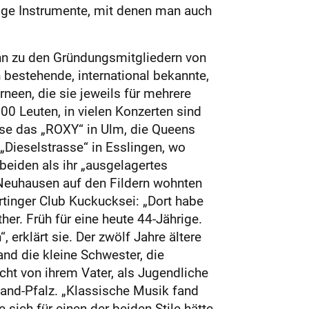
enige Instrumente, mit denen man auch
mann zu den Gründungsmitgliedern von
n bestehende, international bekannte,
rneen, die sie jeweils für mehrere
00 Leuten, in vielen Konzerten sind
ise das „ROXY“ in Ulm, die Queens
Dieselstrasse“ in Esslingen, wo
beiden als ihr „ausgelagertes
 Neuhausen auf den Fildern wohnten
rtinger Club Kuckucksei: „Dort habe
er. Früh für eine heute 44-Jährige.
erklärt sie. Der zwölf Jahre ältere
and die kleine Schwester, die
cht von ihrem Vater, als Jugendliche
land-Pfalz. „Klassische Musik fand
 sich für einen der beiden Stile hätte