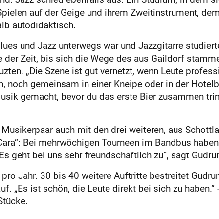
 Spielen auf der Geige und ihrem Zweitinstrument, d
alb autodidaktisch.
Blues und Jazz unterwegs war und Jazzgitarre studier
ge der Zeit, bis sich die Wege des aus Gaildorf stamme
ten. „Die Szene ist gut vernetzt, wenn Leute profess
ch, noch gemeinsam in einer Kneipe oder in der Hotelb
sik gemacht, bevor du das erste Bier zusammen trin
s Musikerpaar auch mit den drei weiteren, aus Schottl
ra“: Bei mehrwöchigen Tourneen im Bandbus haben d
Es geht bei uns sehr freundschaftlich zu“, sagt Gudru
pro Jahr. 30 bis 40 weitere Auftritte bestreitet Gudru
uf. „Es ist schön, die Leute direkt bei sich zu haben.“ 
Stücke.