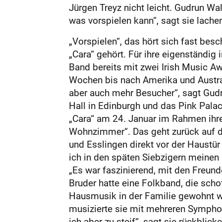
Jürgen Treyz nicht leicht. Gudrun Wa
was vorspielen kann“, sagt sie lache
„Vorspielen“, das hört sich fast bes
„Cara“ gehört. Für ihre eigenständig 
Band bereits mit zwei Irish Music Awa
Wochen bis nach Amerika und Australi
aber auch mehr Besucher“, sagt Gudr
Hall in Edinburgh und das Pink Pala
„Cara“ am 24. Januar im Rahmen ihrer
Wohnzimmer“. Das geht zurück auf di
und Esslingen direkt vor der Haustü
ich in den späten Siebzigern meinen 
„Es war faszinierend, mit den Freund
Bruder hatte eine Folkband, die scho
Hausmusik in der Familie gewohnt war
musizierte sie mit mehreren Symphon
ich aber zu steif“, sagt sie rückblick