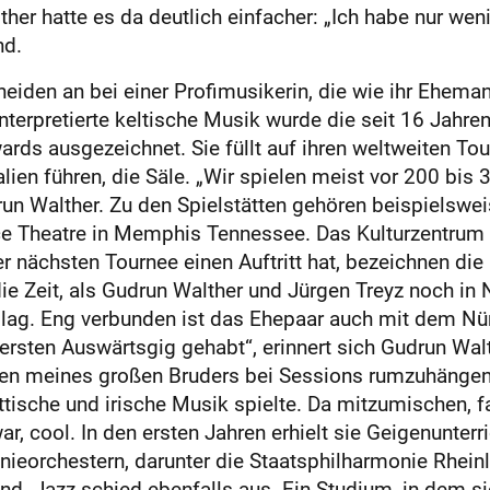
lther hatte es da deutlich einfacher: „Ich habe nur w
nd.
cheiden an bei einer Profimusikerin, die wie ihr Ehe
interpretierte keltische Musik wurde die seit 16 Jahre
rds ausgezeichnet. Sie füllt auf ihren weltweiten Tou
en führen, die Säle. „Wir spielen meist vor 200 bis 3
un Walther. Zu den Spielstätten gehören beispielswe
ce Theatre in Memphis Tennessee. Das Kulturzentrum „
 nächsten Tournee einen Auftritt hat, bezeichnen die 
e Zeit, als Gudrun Walther und Jürgen Treyz noch in
r lag. Eng verbunden ist das Ehepaar auch mit dem Nü
ersten Auswärtsgig gehabt“, erinnert sich Gudrun Walth
en meines großen Bruders bei Sessions rumzuhängen“, 
ttische und irische Musik spielte. Da mitzumischen, f
, cool. In den ersten Jahren erhielt sie Geigenunterri
ieorchestern, darunter die Staatsphilharmonie Rhein
end. Jazz schied ebenfalls aus. Ein Studium, in dem sie