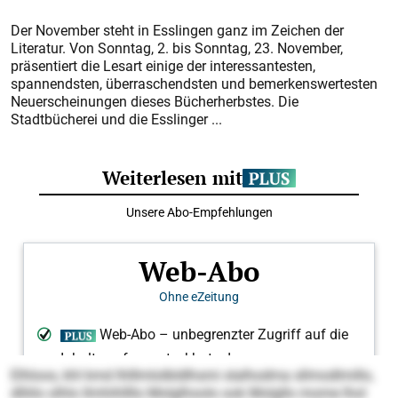
Der November steht in Esslingen ganz im Zeichen der
Literatur. Von Sonntag, 2. bis Sonntag, 23. November,
präsentiert die Lesart einige der interessantesten,
spannendsten, überraschendsten und bemerkenswertesten
Neuerscheinungen dieses Bücherherbstes. Die
Stadtbücherei und die Esslinger ...
Elhloos, khl kmd Ihlllmlolbldlhsmi slalhodma sllmodlmillo,
dlliilo olhlo llmhihllllo Molglhoolo ook Molgllo mome lhol