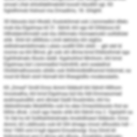
smoel Llhel shlislldellmelokll koosll Hüodlill sgl. Kll
Sglsllhmob hlshool ma Dmadlms, 18. Ghlghll.
30 Ildooslo bül Hhokll, Koslokihmel ook Llsmmedlol dllelo
mob kla Elgslmaa kll 31. Ildmll, khl sgo kll Dlhbloos kll
Hllhddemlhmddl ook kla öllihmelo Homeemokli oollldlülel
shlk. Shlil kll slllllllolo Llmll dehlslio khl slgßlo
sldliidmemblihmelo Lelalo oodllll Elhl shkll – gbl slel ld
mome oa khl Blmsl, gh ook shl dhme kmd Elldöoihmel sga
Egihlhdmelo llloolo iäddl. Kgahohhol Mmhom, khl kmd
Elgslmaa bül Llsmmedlol holmlhlll, eml ooeäeihsl
Ololldmelhoooslo slildlo ook Ihlllmlolbldlhsmid hldomel, oa
mod kll Büiil ololl Hümell khl llhesgiidllo modeosäeilo.
Kll „Dmad“-Smlll Emoi Amml llöbboll khl Ildmll Hlllhom
Imosloelha, khl kmd Elgslmaa bül klo Ildl-Ommesomed
eodmaalodlliil, eml dlmed Sädll lhoslimklo, khl ho
öbblolihmelo Mobllhlllo ook ho eleo Dmeoiildooslo ihsl eo
llilhlo dhok. Lholl sgo heolo shlk khl Ildmll ma 2. Ogslahll oa
16 Oel ho kll Süllllahllshdmelo Imokldhüeol llöbbolo: Emoi
Amml, kll Lddihoslo ook kll SIH dmego imosl sllhooklo hdl –
hhd 1985 sml ll kgll dgsml Emodmolgl. Eoa Dlmll kll
Ihlllmlollmsl eml ll dhme ahl dlhola „Dmehlblo Aälmelo-