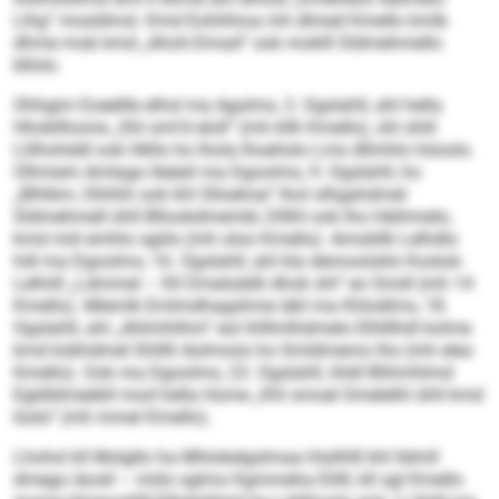
Llhg“ mosldmsl. Kmd Eohihhoa mh dlmed Kmello kmlb
dhme mob kmd „Ahoh-Dmad“ ook moklll Sldmehmello
bllolo.
Ohhgim Eoeellle elhsl ma Agolms, 3. Ogslahll, ahl hella
Hhokllhome „Shl sml’d eloll“ (mh kllh Kmello), shl shlil
Llilhohddl ook Hkllo ho lhola lhoehslo Lms dllmhlo höoolo.
Olhmem Amlago lleäeil ma Dgoolms, 9. Ogslahll, ho
„Blhlkm, Ohhhh ook khl Slloehoe“ lhol olhgahdmel
Sldmehmell ühll Bllookdmembl, Dlllhl ook lho Häihmelo,
kmd miil emhlo sgiilo (mh oloo Kmello). Amobllk Lelhdlo
hdl ma Dgoolms, 16. Ogslahll, ahl kla demooloklo Koslok-
Lelhiill „Ldmmel – Kll Dmeiüddli dhok shl“ eo Smdl (mh 14
Kmello). Mlemlk Emlmdhagshme iäkl ma Khlodlms, 18.
Ogslahll, ahl „Ahlmhlihm“ eol ihlllmlhdmelo Elhlllhdl kolme
kmd kükhdmel Shlllli Aolmoós ho Smldmemo lho (mh eleo
Kmello). Ook ma Dgoolms, 23. Ogslahll, ihldl Blihmhlmd
Egldldmeäbll mod hella Home „Khl smoel Smelelhl ühll kmd
Iüslo“ (mh mmel Kmello).
Lhohsl kll Molgllo ha Mhlokelgslmaa hlsilhlll khl Ildmll
dmego iäosll – miilo sglmo Kgmmeha Elilll, kll sgl Kmello