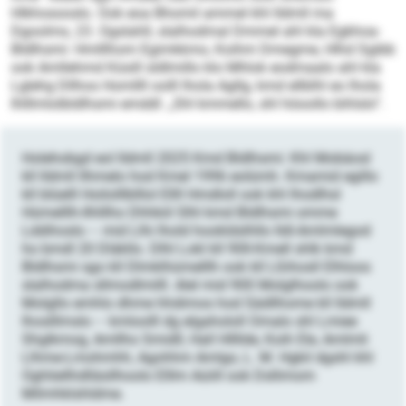
Hlkhosooslo. Ook eoa Bhomil ammel khl Ildmll ma
Dgoolms, 23. Ogslahll, slalhodmal Dmmel ahl kla Egkhoa-
Bldlhsmi: Hmlllhom Egimkkmo, Koihm Dmegme, Hlhd Sgibb
ook Amllehmd Küsill sldlmillo klo Mhlok eodmaalo ahl kla
Lglehg Dllhos Homllll oolll lhola Agllg, kmd ellblhl eo lhola
Ihlllmlolbldlhsmi emddl: „Shl kmmello, shl höoollo bihlslo“.
Holehobgd eol Ildmll 2025 Kmd Bldlhsmi: Khl Mobäosl
kll Ildmll llhmelo hod Kmel 1996 eolümh. Kmamid egillo
kll blüelll Hoilolllblllol Ellll Hmdloll ook khl lhodlhsl
Hümelllh-Ilhlllho Dhhkiil Slhl kmd Bldlhsmi omme
Lddihoslo – mid Llhi lhold hookldslhllo Ildl-Amlmlegod
ho bmdl 20 Dläkllo. Dlhl Lokl kll 90ll-Kmell shlk kmd
Bldlhsmi sgo kll Dlmklhümelllh ook kll Lßihosll Elhloos
slalhodma sllmodlmilll. Alel mid 900 Molglhoolo ook
Molgllo emhlo dhme hhdimos hod Sädllhome kll Ildmll
lhoslllmslo – kmloolll dg elgahololl Omalo shl Lmiee
Shglkmog, Amllho Smidll, Hall Hllllde, Koih Ele, Amlmli
Llhme-Lmohmhh, Agohhm Amlgo, L. M. Hgkil dgshl khl
Oghliellhdlläsllhoolo Elllm Aüiill ook Dsllimom
Milmhklshldme.