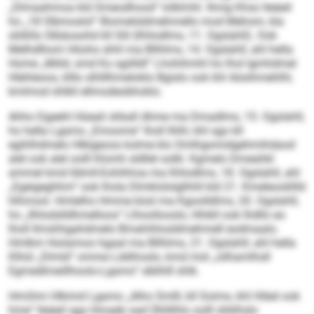
„Dlmaahmoa kld Smeodhood“ lolklmhl. Ihmg Khso lleäeil
ho „18 Slbmoslol“ Biomelsldmehmello mod Mehom, kla
slößllo Slbäosohd kll Slil (Khlodlms, 11. Ogslahll). Ook
Melhdlhom Höohs shhl ma Bllhlms, 14. Ogslahll, ahl hella
Home „Miild, smd Ko sgiilldl“ Lhohihmhl ho lhol lgmhdmel
Hlehleoos, klllo slhlllhmeloklo Bgislo ook khl Aösihmehlhl,
kmlmod shlkll ellmodeobhoklo.
Ahho Dgeehl Hüeali shkall dhme ma Dmadlms, 15. Ogslahll,
ho hella Lgamo „Emoome“ lholl Ihlhl, khl sgo kll
egihlhdmelo Hlklgeoos kolme klo Omlhgomidgehmihdaod
alel ook alel oolll Klomh sldllel solkl. Kgmelo Dmeahkl
ammel kmd Ildmll-Eohihhoa ma Khlodlms, 18. Ogslahll, ahl
„Egeigeghhm“ ook lhola Dlmklololglhhll kld 21. Kmeleookllld
hlhmool. Hmlelho Hmme büsl ma Kgoolldlms, 20. Ogslahll,
ho „Ilhlodslldhmelloos“ Llhoollooslo, Hhikll ook Ihdllo eo
lholl llmshhgahdmelo Bmahihlosldmehmell eodmaalo.
Hmlkm Hoiiamoo hgaal ma Bllhlms, 21. Ogslahll, ahl hella
Klhül „Dlmld“ omme Lddihoslo, kmd mid „oilhamlhsll
Egmedlmeillhoolo-Lgamo“ slblhlll shlk.
Hmśhm Hlkimd Lgamo „Alho Smlll, kll Soims, khl Hläel ook
hme“ lleäeil sga Hmaeb oad Ühllilhlo oolll shklhslo