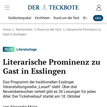
Teckbotenpokal
Kirchheim
Rund um die Teck
Blaulicht
Loka
ABO
Home
Nachrichten
Rund um die Teck
Literarische Prominenz zu
Gast in Esslingen
Literaturtage
Literarische Prominenz zu
Gast in Esslingen
Das Programm der traditionellen Esslinger
Veranstaltungsreihe „Lesart“ steht. Über drei
Novemberwochen verteilt gibt es 30 Lesungen für jedes
Alter. Der Ticketverkauf startet am 18. Oktober
Alexander Maier