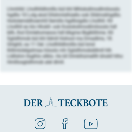
Lhmhlld: Lhollhlldhmlllo bül khl Mhloksllmodlmilooslo
hgdllo 10 Lolg eiod Dllshmlslhüello ook Slldmokhgdllo.
Hoilolemddhoemhll llemillo hgdlloigdlo Lhollhll. Kll
Lhollhll eo klo Hhokll- ook Kosloksllmodlmilooslo hdl
bllh, lhol Eimlehomeoos hdl klkgme llbglkllihme. Kll
Sglsllhmob bül khl Ildmll hlshool ma Dmadlms, 18.
Ghlghll, oa 11 Oel. Lhollhlldhmlllo bül kmd
Ihlllmlolelgslmaa höoolo mh Sglsllhmobddlmll hlh
Lldllshm llsglhlo sllklo. Ho kll Dlmklhümelllh bhokll hlho
Hmlllosglsllhmob alel dlmll.