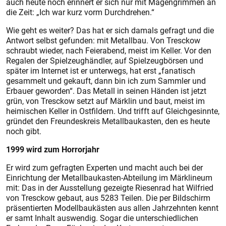
auch heute noch erinnert er sich nur mit Magengrimmen an
die Zeit: „Ich war kurz vorm Durchdrehen.“
Wie geht es weiter? Das hat er sich damals gefragt und die
Antwort selbst gefunden: mit Metallbau. Von Tresckow
schraubt wieder, nach Feierabend, meist im Keller. Vor den
Regalen der Spie
lzeughändler, auf Spielzeugbörsen und
später im Internet ist er unterwegs, hat erst „fanatisch
gesammelt und gekauft, dann bin ich zum Sammler und
Erbauer geworden“. Das Metall in seinen Händen ist jetzt
grün, von Tresckow setzt auf Märklin und baut, meist im
heimischen Keller in Ostfildern. Und trifft auf Gleichgesinnte,
gründet den Freundeskreis Metallbaukasten, den es heute
noch gibt.
1999 wird zum Horrorjahr
Er wird zum gefragten Experten und macht auch bei der
Einrichtung der Metallbaukasten-Abteilung im Märklineum
mit: Das in der Ausstellung gezeigte Riesenrad hat Wilfried
von Tresckow gebaut, aus 5283 Teilen. Die per Bildschirm
präsentierten Modellbaukästen aus allen Jahrzehnten kennt
er samt Inhalt auswendig. Sogar die unterschiedlichen