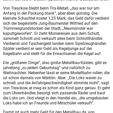
Von Tresckow bleibt beim Trix-Metall, „das war nur am
Anfang in der Packung blank“, aber eben günstig. Die
kleinste Schachtel kostet 1,25 Mark, das Geld dafür verdient
sich der begeisterte Jung-Baumeister Wilfried auf den
Trümmergrundstücken der Stadt, „Neumünster war
kaputtgeworfen“. Er zieht Moniereisen aus dem Schutt,
sammelt Schrott und verkauft alles beim Schrotthändler.
Verdienst und Taschengeld landen beim Spielzeughändler.
Später verdient er sein Geld als Kegeljunge auf der
Kegelbahn und stellt für die Erwachsenen die Kegel auf.
Die „größeren Dinge“, also große Metallbau-Kästen, gibt es
jahrelang „zu jedem Geburtstag“ und natürlich zu
Weihnachten. Nebenher lässt er seine Modellbahn rollen, die
ist schon damals von Märklin. Aber: „Die Loks waren zu
schnell, und die Anfahrgeschwindigkeit stimmte nicht“, sagt
von Tresckow, er mag es schon als Kind ganz genau. Er geht
zum Uhrenhändler, besorgt sich passende Räder und baut
die Loks um. Und steigt in den Handel ein, „die umgebauten
Loks habe ich an Freunde und Mitschüler verkauft“.
Damit ist auch mehr Geld für den Metallbau da, von