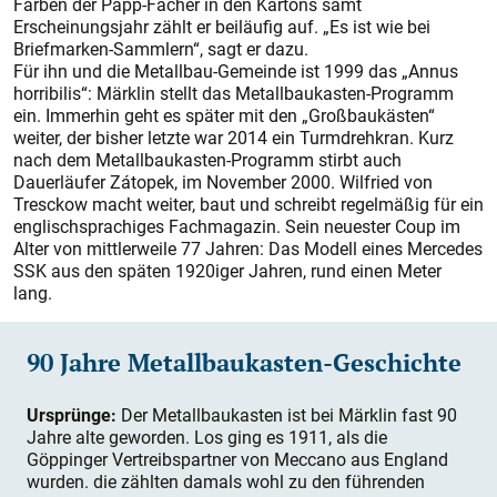
Farben der Papp-Fächer in den Kartons samt
Erscheinungsjahr zählt er beiläufig auf. „Es ist wie bei
Briefmarken-Sammlern“, sagt er dazu.
Für ihn und die Metallbau-Gemeinde ist 1999 das „Annus
horribilis“: Märklin stellt das Metallbaukasten-Programm
ein. Immerhin geht es später mit den „Großbaukästen“
weiter, der bisher letzte war 2014 ein Turmdrehkran. Kurz
nach dem Metallbaukasten-Programm stirbt auch
Dauerläufer Zátopek, im November 2000. Wilfried von
Tresckow macht weiter, baut und schreibt regelmäßig für ein
englischsprachiges Fachmagazin. Sein neuester Coup im
Alter von mittlerweile 77 Jahren: Das Modell eines Mercedes
SSK aus den späten 1920iger Jahren, rund einen Meter
lang.
90 Jahre Metallbaukasten-Geschichte
Ursprünge:
Der Metallbaukasten ist bei Märklin fast 90
Jahre alte geworden. Los ging es 1911, als die
Göppinger Vertreibspartner von Meccano aus England
wurden. die zählten damals wohl zu den führenden