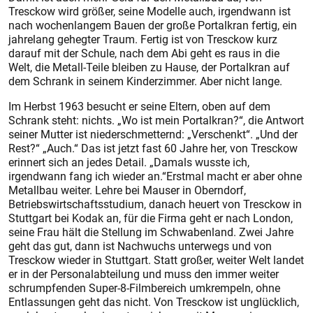
Tresckow wird größer, seine Modelle auch, irgendwann ist
nach wochenlangem Bauen der große Portalkran fertig, ein
jahrelang gehegter Traum. Fertig ist von Tresckow kurz
darauf mit der Schule, nach dem Abi geht es raus in die
Welt, die Metall-Teile bleiben zu Hause, der Portalkran auf
dem Schrank in seinem Kinderzimmer. Aber nicht lange.
Im Herbst 1963 besucht er seine Eltern, oben auf dem
Schrank steht: nichts. „Wo ist mein Portalkran?“, die Antwort
seiner Mutter ist niederschmetternd: „Verschenkt“. „Und der
Rest?“ „Auch.“ Das ist jetzt fast 60 Jahre her, von Tresckow
erinnert sich an jedes Detail. „Damals wusste ich,
irgendwann fang ich wieder an.“Erstmal macht er aber ohne
Metallbau weiter. Lehre bei Mauser in Oberndorf,
Betriebswirtschaftsstudium, danach heuert von Tresckow in
Stuttgart bei Kodak an, für die Firma geht er nach London,
seine Frau hält die Stellung im Schwabenland. Zwei Jahre
geht das gut, dann ist Nachwuchs unterwegs und von
Tresckow wieder in Stuttgart. Statt großer, weiter Welt landet
er in der Personalabteilung und muss den immer weiter
schrumpfenden Super-8-Filmbereich umkrempeln, ohne
Entlassungen geht das nicht. Von Tresckow ist unglücklich,