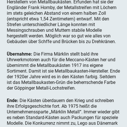
Herstellern von Metallbaukästen. Erfunden hat sie der
Engländer Frank Hornby, der Metallstreifen mit Löchern
im stets geleichen Abstand von einem halben Zoll
(entspricht etwa 1,54 Zentimetern) entwarf. Mit den
Strefen unterschiedlicher Länge konnten mit
Messingschrauben und Muttern stabile Modelle
hergestellt werden. Möglich war so gut wie alles von
Gebäuden über Schffe und Brücken bis zu Drehkränen.
Übernahme:
Die Firma Märklin stellt bald ihre
Uhrwerkmotoren auch für die Meccano-Kästen her und
übernimmt die Metallbaukästen 1917 ins eigene
Sortiment. Damit ist sie Metallbaukasten-Hersteller. Ende
der 1920er Jahre wird es in den Kästen farbig. Seitdem
ist das Metallbaukasten-Grün die beherrschende Farbe
der Göppinger Metall-Lochstreifen.
Ende:
Die Kästen überdauern den Krieg und schreiben
ihre Erfolgsgeschichte fort. Ab 1975 heißt die
Unternehmenssparte „Märklin Metall“. Immer wieder gibt
es neben Standard-Kästen auch Packungen für speziele
Modelle. Die Konkurrenz nimmt zu, Lego aus Dänemark