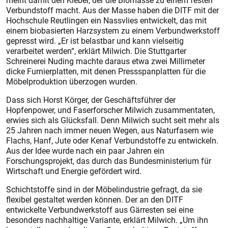
meint damit den Kleber, der die Biomasse zu einem festen
Verbundstoff macht. Aus der Masse haben die DITF mit der
Hochschule Reutlingen ein Nassvlies entwickelt, das mit
einem biobasierten Harzsystem zu einem Verbundwerkstoff
gepresst wird. „Er ist belastbar und kann vielseitig
verarbeitet werden“, erklärt Milwich. Die Stuttgarter
Schreinerei Nuding machte daraus etwa zwei Millimeter
dicke Furnierplatten, mit denen Pressspanplatten für die
Möbelproduktion überzogen wurden.
Dass sich Horst Körger, der Geschäftsführer der
Hopfenpower, und Faserforscher Milwich zusammentaten,
erwies sich als Glücksfall. Denn Milwich sucht seit mehr als
25 Jahren nach immer neuen Wegen, aus Naturfasern wie
Flachs, Hanf, Jute oder Kenaf Verbundstoffe zu entwickeln.
Aus der Idee wurde nach ein paar Jahren ein
Forschungsprojekt, das durch das Bundesministerium für
Wirtschaft und Energie gefördert wird.
Schichtstoffe sind in der Möbelindustrie gefragt, da sie
flexibel gestaltet werden können. Der an den DITF
entwickelte Verbundwerkstoff aus Gärresten sei eine
besonders nachhaltige Variante, erklärt Milwich. „Um ihn