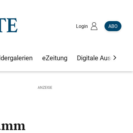
Login
ABO
ldergalerien
eZeitung
Digitale Ausgaben
Lamm