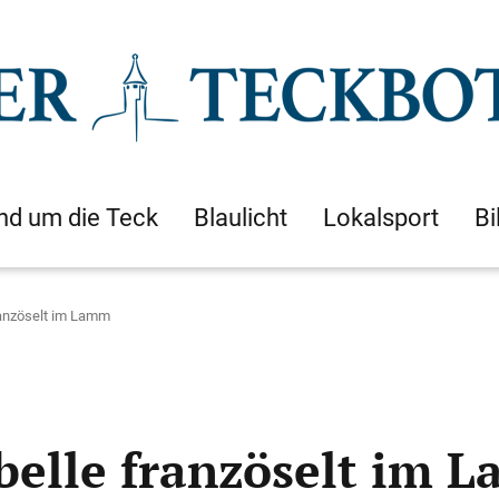
nd um die Teck
Blaulicht
Lokalsport
Bi
ranzöselt im Lamm
belle französelt im 