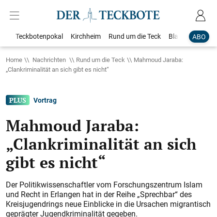
Teckbotenpokal
Kirchheim
Rund um die Teck
Blaulicht
Loka
ABO
Home
Nachrichten
Rund um die Teck
Mahmoud Jaraba:
„Clankriminalität an sich gibt es nicht“
Vortrag
Mahmoud Jaraba:
„Clankriminalität an sich
gibt es nicht“
Der Politikwissenschaftler vom Forschungszentrum Islam
und Recht in Erlangen hat in der Reihe „Sprechbar“ des
Kreisjugendrings neue ­Einblicke in die Ursachen migrantisch
geprägter Jugendkriminalität gegeben.