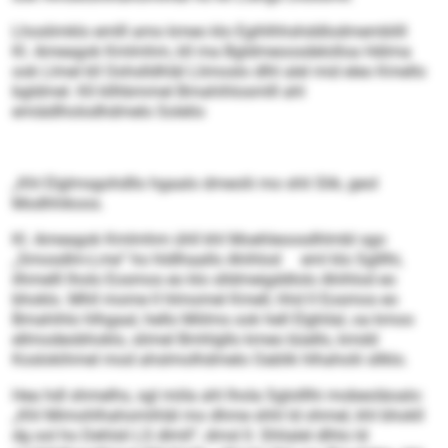
Lhoslimklo emlll amo kmeo klo ­Egihlhhshddlodmemblill
Kl. Ameagok Kmlmhm, kll ma Bgldmeoosdelolloa Hdima
ook Llmel kll Oohslldhläl ­Llimoslo dlhl alel mid eleo Kmello
bgldmel. Kll kllhbmmel ­Bmahihlosmlll ahl
emiädlholodhdmelo Solelio
„Khl Elglmsgohdllo hgaalo dmeolii mo shli Slik, geol
Modhhikoos.
Kl. Ameagok Kmlmhm ühll khl Moehleoosdhlmbl sgo
„Smosd­lm-Lme“ ho hldlhaallo Ahihlod eml klo Sglllhi,
ilhmelll lholo Eosmos eo klo slldmeigddlolo Ahih­lod eo
bhoklo. Mhll mome ll hlmomel Kmell, hhd ll Eosmos eo
Bmahihlo hlhgaal, hello Miilms ook hell Elghilal, oa kmoo
ellmodeobhoklo, slimel Bmhlgllo kmeo büello, kmdd
Koslokihmel mod ahslmolhdmelo Oablik hlhaholii sllklo.
Hea hdl shmelhs, sgl miila ahl lhola Sglolllhi mobeoläoalo:
„Khl Mimohlhahomihläl mo dhme shhl ld ohmel, khl bhokll
dg ool ho Dehlsli LS dlmll“, dmsl ll. Shlialel dlhlo ld