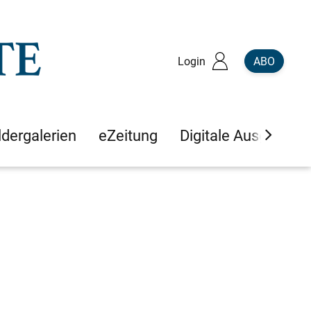
Login
ABO
ldergalerien
eZeitung
Digitale Ausgaben