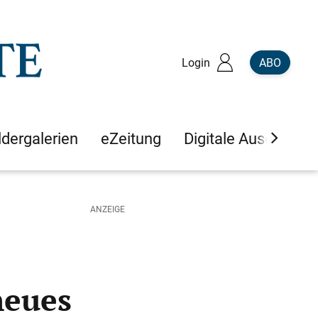
Login
ABO
ldergalerien
eZeitung
Digitale Ausgaben
neues