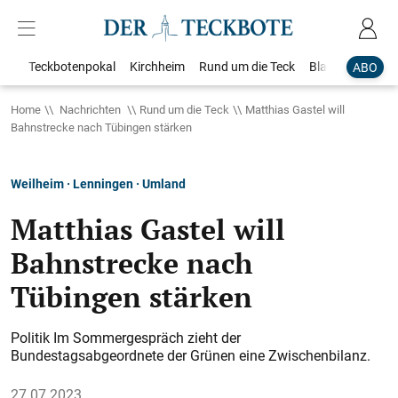
Teckbotenpokal
Kirchheim
Rund um die Teck
Blaulicht
Loka
ABO
Home
Nachrichten
Rund um die Teck
Matthias Gastel will
Bahnstrecke nach Tübingen stärken
Weilheim · Lenningen · Umland
Matthias Gastel will
Bahnstrecke nach
Tübingen stärken
Politik Im Sommergespräch zieht der
Bundestagsabgeordnete der Grünen eine Zwischenbilanz.
27.07.2023