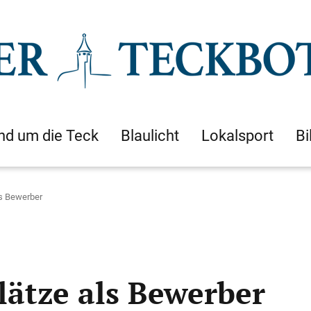
nd um die Teck
Blaulicht
Lokalsport
Bi
ls Bewerber
ätze als Bewerber