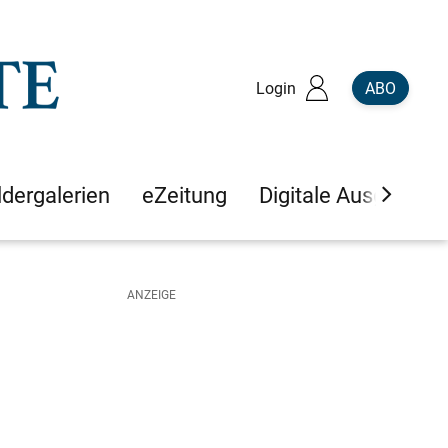
Login
ABO
ldergalerien
eZeitung
Digitale Ausgaben