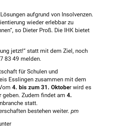
e Lösungen aufgrund von Insolvenzen.
ientierung wieder erlebbar zu
en“, so Dieter Proß. Die IHK bietet
ung jetzt!“ statt mit dem Ziel, noch
 07 83 49 melden.
tschaft für Schulen und
kreis Esslingen zusammen mit dem
. Vom
4. bis zum 31. Oktobe
r wird es
hr geben. Zudem findet am
4.
branche statt.
erschaften bestehen weiter.
pm
unter