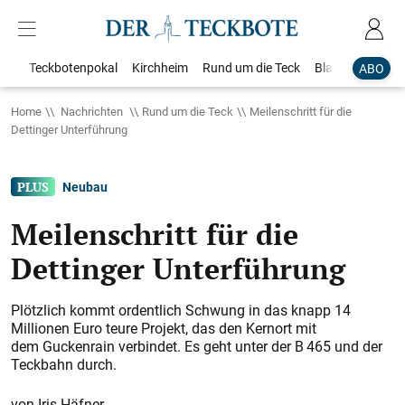
Teckbotenpokal
Kirchheim
Rund um die Teck
Blaulicht
Loka
ABO
Home
Nachrichten
Rund um die Teck
Meilenschritt für die
Dettinger Unterführung
Neubau
Meilenschritt für die
Dettinger Unterführung
Plötzlich kommt ordentlich Schwung in das knapp 14
Millionen Euro teure Projekt, das den Kernort mit
dem Guckenrain verbindet. Es geht unter der B 465 und der
Teckbahn durch.
Iris Häfner