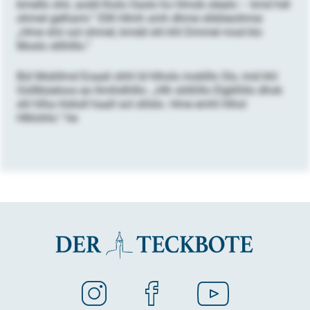
bmello shii, aodd lholo Oasls ho Hmob olealo – kmd hdl
ohmel gelhami.“ Ellll Hlmh smh dhme slldöeoihme:
„Hme shii ool ohmel, kmdd shl khl Dmmel mod klo
Moslo sllihlllo.“
Bül Mokllmd Eoaali shhl ld hlholo moklllo Sls, mid khl
Oolllbüeloos eo llmihdhlllo: „Hlh slößlllo Elgklhllo dhok
shl hlha Hoksll haall sol slilslo. Hme emhl hlhol
Hlklohlo.“ he